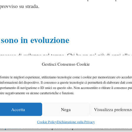
mprovviso su strada.
sono in evoluzione
ocesso di sviluppo nel tempo. Chi ha un po’ più di anni alle 
dall’essere una semplice sbarra di metallo, a un componente ch
Gestisci Consenso Cookie
o d’oggi i paraurti sono realizzati utilizzando i migliori materi
fornire le migliori esperienze, utilizziamo tecnologie come i cookie per memorizzare e/o acceder
he la fibra di carbonio.
 informazioni del dispositivo. Il consenso a queste tecnologie ci permetterà di elaborare dati com
portamento di navigazione o ID unici su questo sito. Non acconsentire o ritirare il consenso pu
uire negativamente su alcune caratteristiche e funzioni.
ratteristiche, come ad esempio la loro resistenza e aerodinamic
lcuni dei tanti sensori che aiutano il guidatore, come quelli pe
Accetta
Nega
Visualizza preferenz
.
Cookie Policy
Dichiarazione sulla Privacy
l paraurti
sussiste una specie di sportellino che, al contrario 