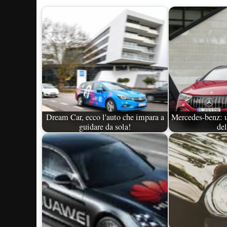
Dream Car, ecco l'auto che impara a
Mercedes-benz: u
guidare da sola!
del