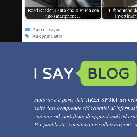
Road Reader, l'auto che si guida con
Il fenomeno de
uno smartphone…
investimen
Categorie
Auto da sogno
Tag
Anteprima auto
motorilive è parte dell' AREA
SPORT
del netw
editoriale comprende siti tematici di informaz
contano sul contributo di appassionati ed esper
Per pubblicità, comunicati e collaborazioni: