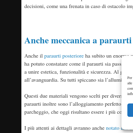
decisioni, come una frenata in caso di ostacolo i
Anche meccanica a paraurti 
Anche il
paraurti posteriore
ha subito un enorme pr
ha potuto constatare come il paraurti sia passato 
a unire estetica, funzionalità e sicurezza. Al giorn
Per 
all’avanguardia. Su tutti spiccano sia l’alluminio c
alle
com
infl
Questi due materiali vengono scelti per diverse ca
paraurti inoltre sono l’alloggiamento perfetto per a
parcheggio, che oggi risultano essere i più comuni
I più attenti ai dettagli avranno anche
notato che ne