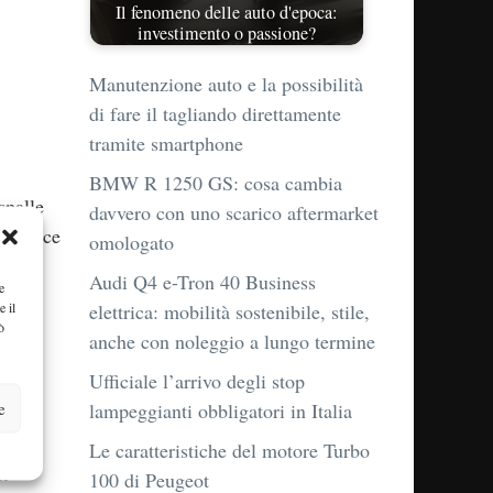
Il fenomeno delle auto d'epoca:
investimento o passione?
Manutenzione auto e la possibilità
di fare il tagliando direttamente
tramite smartphone
BMW R 1250 GS: cosa cambia
spalle
davvero con uno scarico aftermarket
e riesce
omologato
ali
Audi Q4 e-Tron 40 Business
e
e il
elettrica: mobilità sostenibile, stile,
ò
anche con noleggio a lungo termine
a. I
Ufficiale l’arrivo degli stop
r il
e
lampeggianti obbligatori in Italia
Le caratteristiche del motore Turbo
di
100 di Peugeot