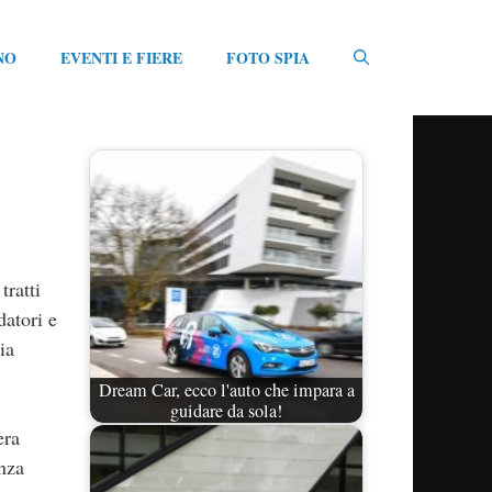
NO
EVENTI E FIERE
FOTO SPIA
tratti
datori e
ia
Dream Car, ecco l'auto che impara a
guidare da sola!
era
nza