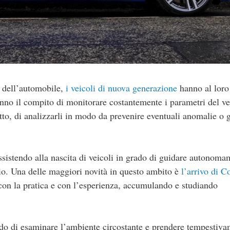
o dell’automobile,
i veicoli di nuova generazione
hanno al loro
hanno il compito di monitorare costantemente i parametri del ve
tto, di analizzarli in modo da prevenire eventuali anomalie o g
assistendo alla nascita di veicoli in grado di guidare autonoma
io. Una delle maggiori novità in questo ambito è
l’arrivo di 
e con la pratica e con l’esperienza, accumulando e studiando
rado di esaminare l’ambiente circostante e prendere tempestiv