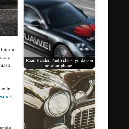
 interno
icolo,
Road Reader, l'auto che si guida con
uasti,
uno smartphone…
mente,
Cosmos
,
amente