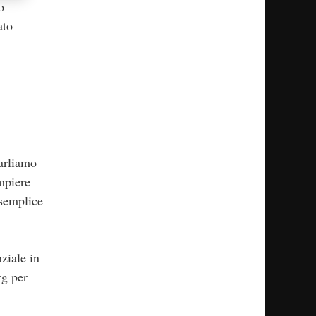
o
ato
arliamo
mpiere
 semplice
ziale in
rg per