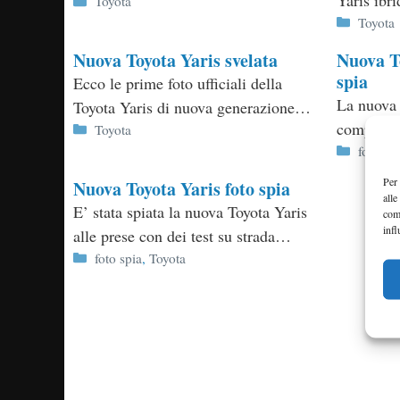
Categorie
Toyota
Categor
Toyota
Nuova Toyota Yaris svelata
Nuova T
spia
Ecco le prime foto ufficiali della
La nuova 
Toyota Yaris di nuova generazione…
componen
Categorie
Toyota
Categor
foto sp
Per 
Nuova Toyota Yaris foto spia
alle
E’ stata spiata la nuova Toyota Yaris
com
infl
alle prese con dei test su strada…
Categorie
foto spia
,
Toyota