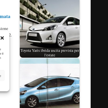
rmata
sione
l 2012.
e
Toyota Yaris ibrida uscita prevista per
e il
l'estate
ò
e