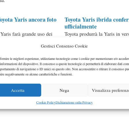
ie
oyota Yaris ancora foto
Toyota Yaris ibrida confe
ufficialmente
Yaris farà grande uso dei
Toyota produrrà la Yaris in ver
ti del modello attuale…
ibrida e lancerà sul mercato ne
Gestisci Consenso Cookie
ie
Categorie
ia
,
Toyota
Toyota
fornire le migliori esperienze, utilizziamo tecnologie come i cookie per memorizzare e/o acceder
 informazioni del dispositivo. Il consenso a queste tecnologie ci permetterà di elaborare dati com
portamento di navigazione o ID unici su questo sito. Non acconsentire o ritirare il consenso pu
uire negativamente su alcune caratteristiche e funzioni.
Accetta
Nega
Visualizza preferenz
Cookie Policy
Dichiarazione sulla Privacy