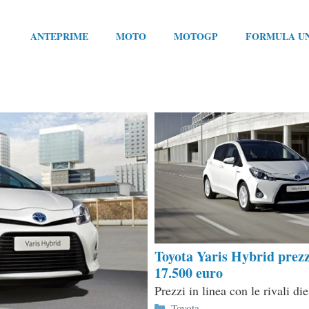
ANTEPRIME
MOTO
MOTOGP
FORMULA U
Toyota Yaris Hybrid prezz
17.500 euro
Prezzi in linea con le rivali die
Categorie
Toyota