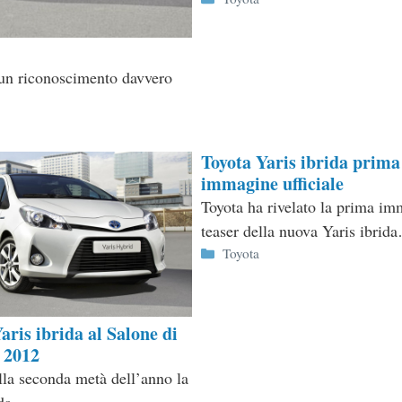
 un riconoscimento davvero
Toyota Yaris ibrida prima
immagine ufficiale
Toyota ha rivelato la prima i
teaser della nuova Yaris ibrid
Categorie
Toyota
aris ibrida al Salone di
 2012
lla seconda metà dell’anno la
da.