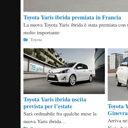
Toyota Yaris ibrida premiata in Francia
La nuova Toyota Yaris ibrida è stata premiata con
molto importante:
Categorie
Toyota
Toyota Yaris ibrida uscita
Toyota Y
prevista per l’estate
Ginevra
Sarà ordinabile fra qualche mese la
Arriva ne
nuova Yaris ibrida…
Yaris ibri