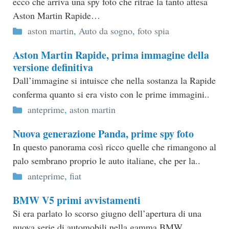
ecco che arriva una spy foto che ritrae la tanto attesa
Aston Martin Rapide…
Categorie
aston martin
,
Auto da sogno
,
foto spia
Aston Martin Rapide, prima immagine della
versione definitiva
Dall’immagine si intuisce che nella sostanza la Rapide
conferma quanto si era visto con le prime immagini..
Categorie
anteprime
,
aston martin
Nuova generazione Panda, prime spy foto
In questo panorama così ricco quelle che rimangono al
palo sembrano proprio le auto italiane, che per la..
Categorie
anteprime
,
fiat
BMW V5 primi avvistamenti
Si era parlato lo scorso giugno dell’apertura di una
nuova serie di automobili nella gamma BMW…