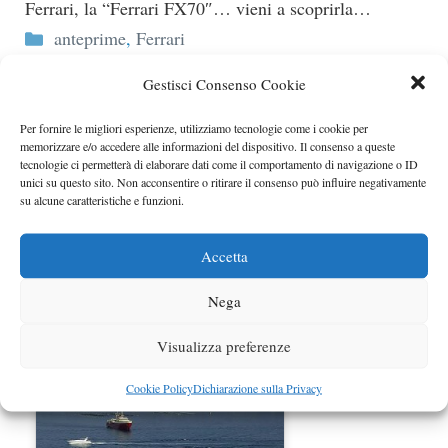
Ferrari, la “Ferrari FX70″… vieni a scoprirla…
Categorie
anteprime
,
Ferrari
Ferrari GTB Fiorano Spider: Foto spia
Gestisci Consenso Cookie
Niente di ufficiale, solo qualche foto rubata di
Per fornire le migliori esperienze, utilizziamo tecnologie come i cookie per
sfuggita.. ma tanto è bastato perchè l’eventualità di
memorizzare e/o accedere alle informazioni del dispositivo. Il consenso a queste
una 599 GTB Fiorano Spider…
tecnologie ci permetterà di elaborare dati come il comportamento di navigazione o ID
unici su questo sito. Non acconsentire o ritirare il consenso può influire negativamente
Categorie
anteprime
,
Ferrari
,
foto spia
su alcune caratteristiche e funzioni.
Tutte le foto del super yacht Eclipse
Accetta
Tutte le foto del super yacht di Roman Abramovich,
l’Eclipse.
Nega
Categorie
anteprime
,
yacht
Visualizza preferenze
Cookie Policy
Dichiarazione sulla Privacy