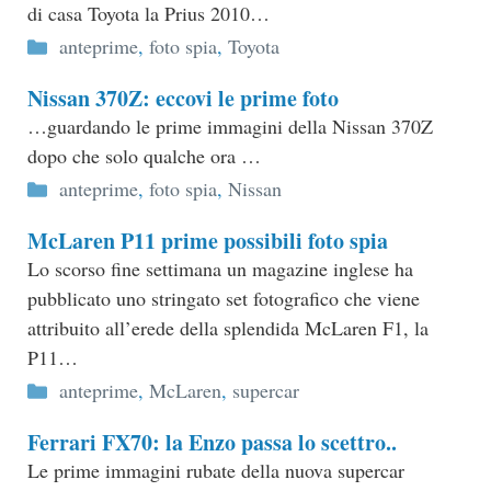
di casa Toyota la Prius 2010…
Categorie
anteprime
,
foto spia
,
Toyota
Nissan 370Z: eccovi le prime foto
…guardando le prime immagini della Nissan 370Z
dopo che solo qualche ora …
Categorie
anteprime
,
foto spia
,
Nissan
McLaren P11 prime possibili foto spia
Lo scorso fine settimana un magazine inglese ha
pubblicato uno stringato set fotografico che viene
attribuito all’erede della splendida McLaren F1, la
P11…
Categorie
anteprime
,
McLaren
,
supercar
Ferrari FX70: la Enzo passa lo scettro..
Le prime immagini rubate della nuova supercar