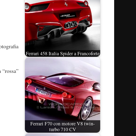
otografia
Ferrari 458 Italia Spider a Francoforte
a “rossa”
Ferrari F70 con motore V8 twin-
turbo 710 CV