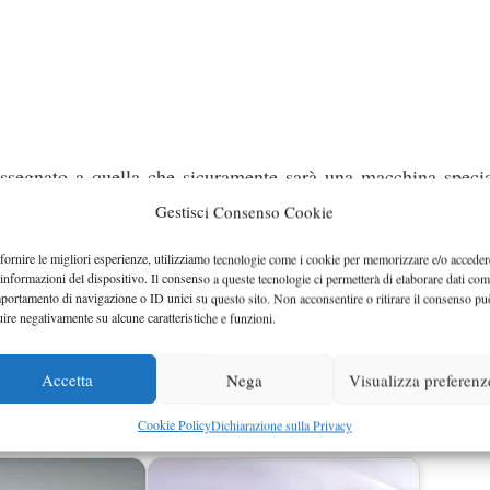
ssegnato a quella che sicuramente sarà una macchina specia
dello qualsiasi…
Gestisci Consenso Cookie
fornire le migliori esperienze, utilizziamo tecnologie come i cookie per memorizzare e/o acceder
 di Maranello stia lavorando su due motori diversi per la
Ferr
 informazioni del dispositivo. Il consenso a queste tecnologie ci permetterà di elaborare dati com
arla dunque di circa 800 Cv.
portamento di navigazione o ID unici su questo sito. Non acconsentire o ritirare il consenso pu
uire negativamente su alcune caratteristiche e funzioni.
giornamenti…
Accetta
Nega
Visualizza preferenz
Cookie Policy
Dichiarazione sulla Privacy