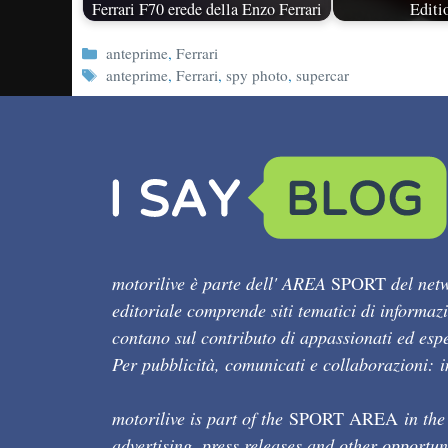
Ferrari F70 erede della Enzo Ferrari
Editi
Categorie
anteprime
,
Ferrari
Tag
anteprime
,
Ferrari
,
spy photo
,
supercar
motorilive è parte dell' AREA
SPORT
del netw
editoriale comprende siti tematici di informaz
contano sul contributo di appassionati ed esper
Per pubblicità, comunicati e collaborazioni:
motorilive is part of the
SPORT AREA
in the
advertising, press releases and other opportun