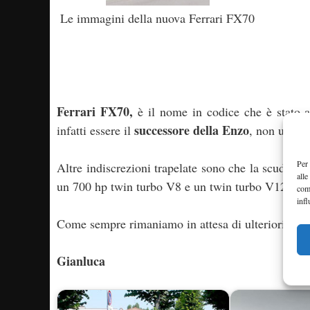
Le immagini della nuova Ferrari FX70
Ferrari FX70,
è il nome in codice che è stato a
successore della Enzo
infatti essere il
, non un mo
Per 
Altre indiscrezioni trapelate sono che la scuderia
alle
un 700 hp twin turbo V8 e un twin turbo V12; si p
com
infl
Come sempre rimaniamo in attesa di ulteriori ag
Gianluca