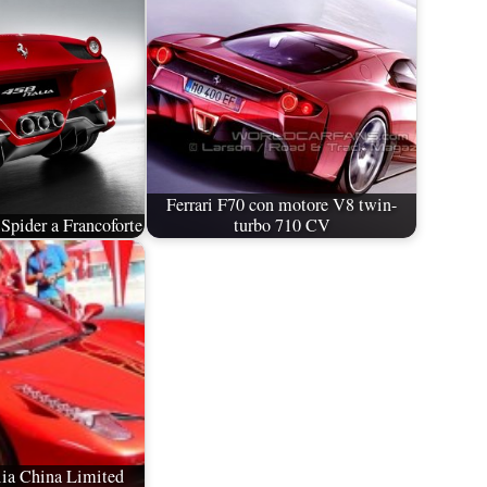
Ferrari F70 con motore V8 twin-
 Spider a Francoforte
turbo 710 CV
alia China Limited