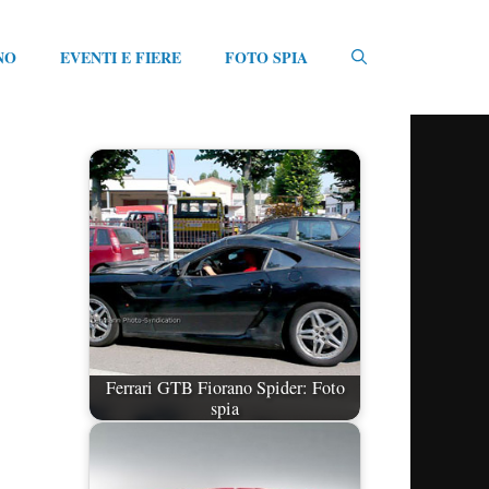
NO
EVENTI E FIERE
FOTO SPIA
Ferrari GTB Fiorano Spider: Foto
spia