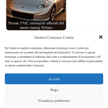
Nissan 370Z, immagini ufficiali del
nuovo tuning NiSmo
Gestisci Consenso Cookie
Per fornire le migliori esperienze, utilizziamo tecnologie come i cookie per
memorizzare e/o accedere alle informazioni del dispositivo. Il consenso a queste
tecnologie ci permetterà di elaborare dati come il comportamento di navigazione o ID
unici su questo sito. Non acconsentire o ritirare il consenso può influire negativamente
su alcune caratteristiche e funzioni.
Accetta
Nissan 370Z Nurburgring Edition
Nega
Categorie
anteprime
,
foto spia
,
Nissan
Visualizza preferenze
Tag
foto spia
,
los angeles 2008
,
Nissan 370Z
,
spy