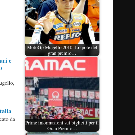
MotoGp Mugello 2010: Lo pole del
gran premio…
ari e
o
ugello,
talia
cato da
Prime informazioni sui biglietti per il
Gran Premio…