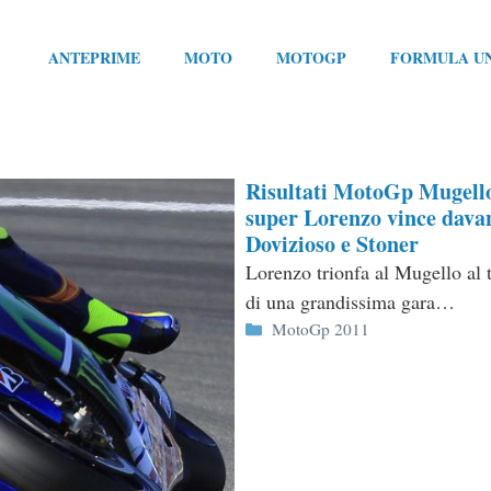
ANTEPRIME
MOTO
MOTOGP
FORMULA U
Risultati MotoGp Mugell
super Lorenzo vince davan
Dovizioso e Stoner
Lorenzo trionfa al Mugello al 
di una grandissima gara…
Categorie
MotoGp 2011