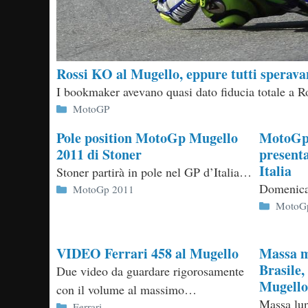
Rossi KO al Mugello, eppure tutti speravan
I bookmaker avevano quasi dato fiducia totale a Ro
Categorie
MotoGP
Pole position MotoGp Mugello
MotoGp 
2011 di Stoner
present
Italia
Stoner partirà in pole nel GP d’Italia…
Domenica
Categorie
MotoGp 2011
Categor
MotoG
VIDEO Ferrari 458 al Mugello
Massa m
Brasile,
Due video da guardare rigorosamente
Mugello
con il volume al massimo…
Massa lun
Categorie
Ferrari