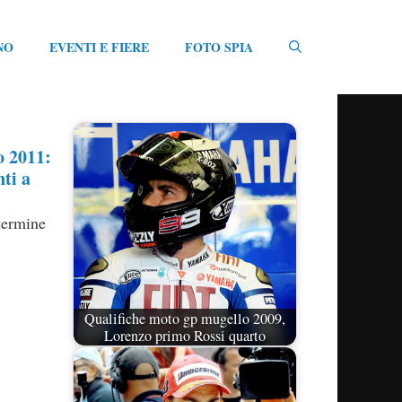
NO
EVENTI E FIERE
FOTO SPIA
o 2011:
ti a
termine
Qualifiche moto gp mugello 2009,
Lorenzo primo Rossi quarto