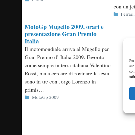
con un je
Categor
Ferrari
MotoGp Mugello 2009, orari e
presentazione Gran Premio
Italia
Il motomondiale arriva al Mugello per
Gran Premio d’ Italia 2009. Favorito
Per 
come sempre in terra italiana Valentino
alle
com
Rossi, ma a cercare di rovinare la festa
infl
sono in tre con Jorge Lorenzo in
primis…
Categorie
MotoGp 2009