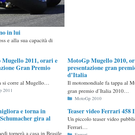
o in lui
ss e alla sua capacità di
Mugello 2011, orari e
MotoGp Mugello 2010, or
azione Gran Premio
presentazione gran premi
d’Italia
 si corre al Mugello…
Il motomondiale fa tappa al M
ie
p 2011
gran premio d’Italia 2010…
Categorie
MotoGp 2010
igliora e torna in
Teaser video Ferrari 458 I
 Schumacher gira al
Un piccolo teaser video pubbli
Ferrari…
edì tornerà a casa in Brasile
Categorie
Ferrari