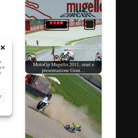
e
MotoGp Mugello 2011, orari e
e il
presentazione Gran…
ò
e