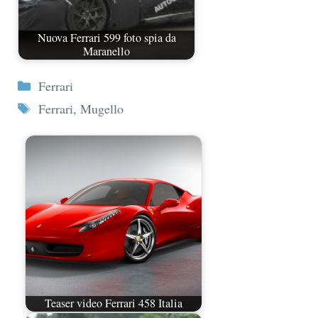
Nuova Ferrari 599 foto spia da
Maranello
Categorie
Ferrari
Tag
Ferrari
,
Mugello
Teaser video Ferrari 458 Italia