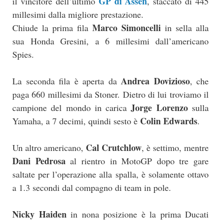
GP di Assen
il vincitore dell’ultimo
, staccato di 445
millesimi dalla migliore prestazione.
Marco Simoncelli
Chiude la prima fila
in sella alla
sua Honda Gresini, a 6 millesimi dall’americano
Spies.
Andrea Dovizioso
La seconda fila è aperta da
, che
paga 660 millesimi da Stoner. Dietro di lui troviamo il
Jorge Lorenzo
campione del mondo in carica
sulla
Colin Edwards
Yamaha, a 7 decimi, quindi sesto è
.
Cal Crutchlow
Un altro americano,
, è settimo, mentre
Dani Pedrosa
al rientro in MotoGP dopo tre gare
saltate per l’operazione alla spalla, è solamente ottavo
a 1.3 secondi dal compagno di team in pole.
Nicky Haiden
in nona posizione è la prima Ducati