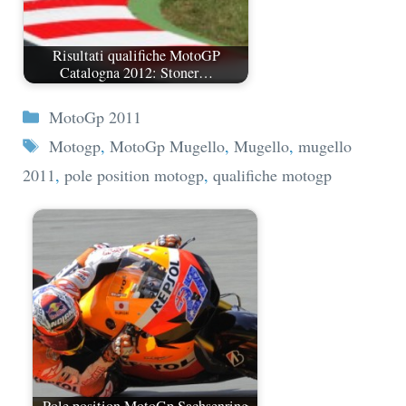
Risultati qualifiche MotoGP
Catalogna 2012: Stoner…
Categorie
MotoGp 2011
Tag
Motogp
,
MotoGp Mugello
,
Mugello
,
mugello
2011
,
pole position motogp
,
qualifiche motogp