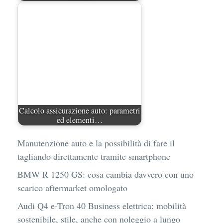
motorilive è parte dell' AREA
SPORT
del network
IsayBlog! la cui rete editoriale comprende siti tematici
di informazione indipendente che contano sul
contributo di appassionati ed esperti del settore.
Per pubblicità, comunicati e
collaborazioni:
info@isayblog.com
motorilive is part of the
SPORT AREA
in the
IsayBlog! network. For advertising, press releases and