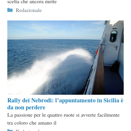
scelta che ancora mette
Categorie
Redazionale
Rally dei Nebrodi: l’appuntamento in Sicilia è
da non perdere
La passione per le quattro ruote si avverte facilmente
tra coloro che amano il
Categorie