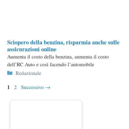
Sciopero della benzina il 6 giugno
2012 indetto dall'Aci
Benzina: i super sconti week end di