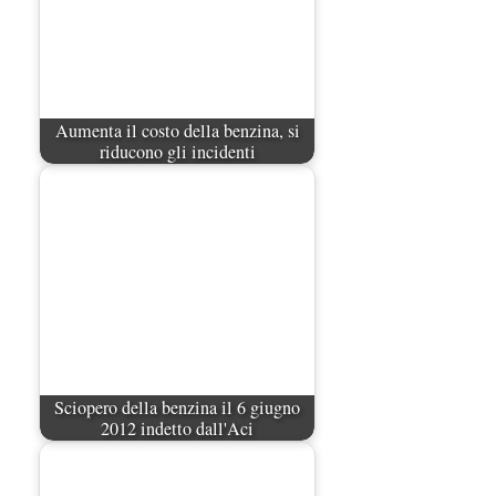
Eni scatenano la…
RC Auto raddoppiano i massimali da
domani