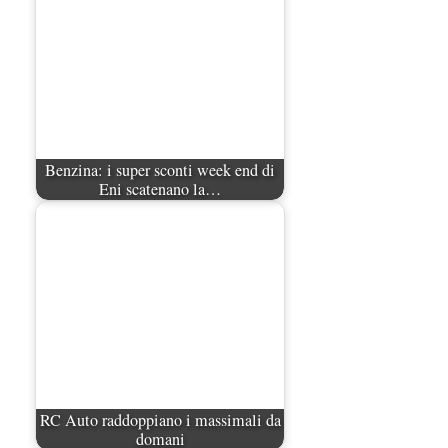
Calcolo assicurazione auto: parametri
ed elementi…
Manutenzione auto e la possibilità di fare il
tagliando direttamente tramite smartphone
BMW R 1250 GS: cosa cambia davvero con uno
scarico aftermarket omologato
Audi Q4 e-Tron 40 Business elettrica: mobilità
sostenibile, stile, anche con noleggio a lungo
termine
Ufficiale l’arrivo degli stop lampeggianti
obbligatori in Italia
Le caratteristiche del motore Turbo 100 di
Peugeot