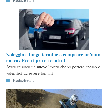
Redazionale
Noleggio a lungo termine o comprare un’auto
nuova? Ecco i pro e i contro!
Avete iniziato un nuovo lavoro che vi porterà spesso e
volentieri ad essere lontani
Categorie
Redazionale