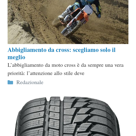
Abbigliamento da cross: scegliamo solo il
meglio
L’abbigliamento da moto cross è da sempre una vera
priorità: l’attenzione allo stile deve
Categorie
Redazionale