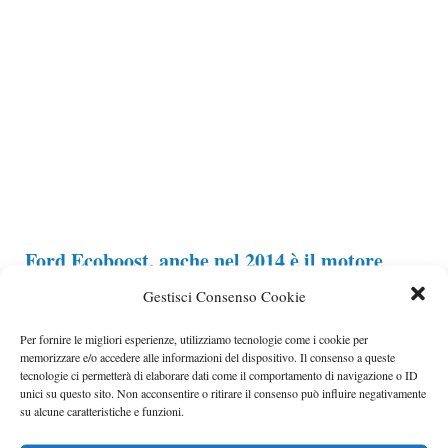
Ford Ecoboost, anche nel 2014 è il motore
dell’anno
Nel 2014, per la terza volta consecutiva,
il motore Ford EcoBoost 1.0 a 3 cilindri batte tutti e
Categorie
Redazionale
Quixa, assicurazioni moto con il miglior
rapporto qualità prezzo
Nel panorama delle assicurazioni moto ne cerchi una
che possa farti risparmiare e, nello stesso tempo,
Categorie
Redazionale
Gestisci Consenso Cookie
Per fornire le migliori esperienze, utilizziamo tecnologie come i cookie per
Ford Driving Skills For Life, torna il
memorizzare e/o accedere alle informazioni del dispositivo. Il consenso a queste
programma sulla sicurezza alla guida rivolto
tecnologie ci permetterà di elaborare dati come il comportamento di navigazione o ID
ai giovani
unici su questo sito. Non acconsentire o ritirare il consenso può influire negativamente
su alcune caratteristiche e funzioni.
Ford conferma il suo impegno per la sicurezza alla