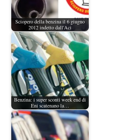
Sciopero della benzina il 6 giugno
2012 indetto dall'Aci
Benzina: i super sconti week end di
Eni scatenano la…