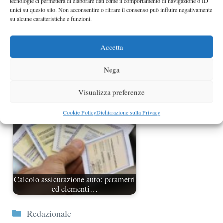
tecnologie ci permetterà di elaborare dati come il comportamento di navigazione o ID
unici su questo sito. Non acconsentire o ritirare il consenso può influire negativamente
su alcune caratteristiche e funzioni.
Accetta
RC Auto raddoppiano i massimali da
domani
Nega
Visualizza preferenze
Cookie Policy
Dichiarazione sulla Privacy
Calcolo assicurazione auto: parametri
ed elementi…
Categorie
Redazionale