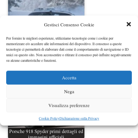
Gestisci Consenso Cookie
Per fornire le migliori esperienze, utilizziamo tecnologie come i cookie per
memorizzare e/o accedere alle informazioni del dispositivo. Il consenso a queste
tecnologie ci permetterà di elaborare dati come il comportamento di navigazione o ID
Ecco le ultime foto spia della Porsche
unici su questo sito. Non acconsentire o ritirare il consenso può influire negativamente
918
su alcune caratteristiche e funzioni.
Accetta
Nega
Visualizza preferenze
Cookie Policy
Dichiarazione sulla Privacy
Porsche 918 Spyder primi dettagli ed
immagini ufficiali