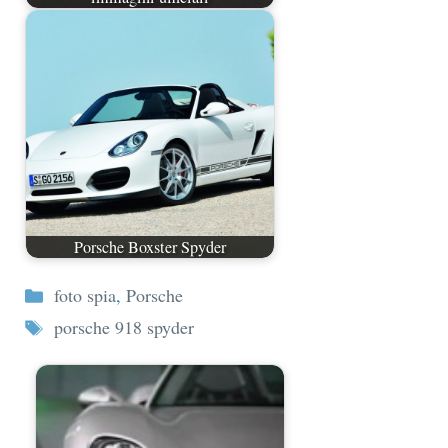
Porsche Boxster Spyder
Categorie
foto spia
,
Porsche
Tag
porsche 918 spyder