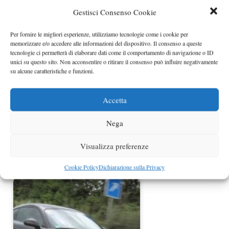
Gestisci Consenso Cookie
Nuova Porsche Cayman 2013 ancora
Per fornire le migliori esperienze, utilizziamo tecnologie come i cookie per
spiata
memorizzare e/o accedere alle informazioni del dispositivo. Il consenso a queste
tecnologie ci permetterà di elaborare dati come il comportamento di navigazione o ID
unici su questo sito. Non acconsentire o ritirare il consenso può influire negativamente
su alcune caratteristiche e funzioni.
Accetta
Nega
Visualizza preferenze
Porsche Cayman in arrivo una
Cookie Policy
Dichiarazione sulla Privacy
variante Turbo?