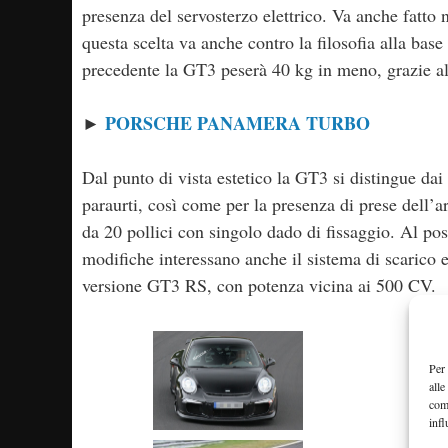
presenza del servosterzo elettrico. Va anche fatto
questa scelta va anche contro la filosofia alla ba
precedente la GT3 peserà 40 kg in meno, grazie all’
PORSCHE PANAMERA TURBO
►
Dal punto di vista estetico la GT3 si distingue dai
paraurti, così come per la presenza di prese dell’a
da 20 pollici con singolo dado di fissaggio. Al po
modifiche interessano anche il sistema di scarico 
versione GT3 RS, con potenza vicina ai 500 CV.
Per 
alle
com
infl