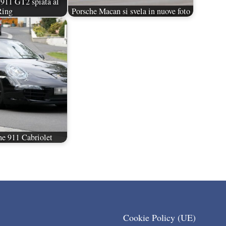
911 GT2 spiata al
Ring
Porsche Macan si svela in nuove foto
e 911 Cabriolet
Cookie Policy (UE)