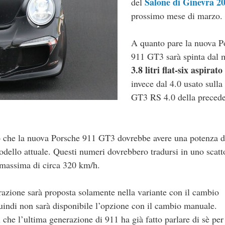
Salone di Ginevra 2
del
prossimo mese di marzo.
A quanto pare la nuova P
911 GT3 sarà spinta dal 
3.8 litri flat-six aspirato
invece dal 4.0 usato sulla
GT3 RS 4.0 della preced
to che la nuova Porsche 911 GT3 dovrebbe avere una potenza d
modello attuale. Questi numeri dovrebbero tradursi in uno scatt
 massima di circa 320 km/h.
zione sarà proposta solamente nella variante con il cambio
indi non sarà disponibile l’opzione con il cambio manuale.
 che l’ultima generazione di 911 ha già fatto parlare di sè per