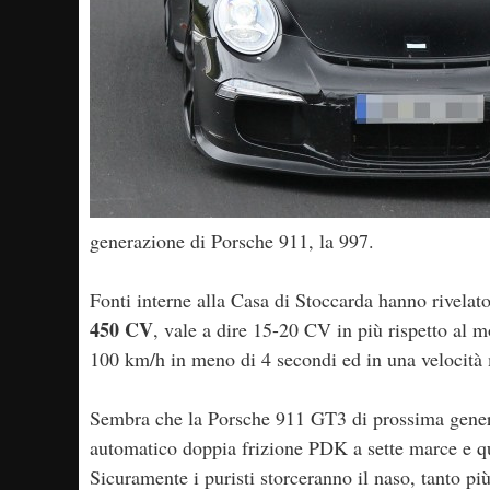
generazione di Porsche 911, la 997.
Fonti interne alla Casa di Stoccarda hanno rivela
450 CV
, vale a dire 15-20 CV in più rispetto al 
100 km/h in meno di 4 secondi ed in una velocità
Sembra che la Porsche 911 GT3 di prossima genera
automatico doppia frizione PDK a sette marce e qu
Sicuramente i puristi storceranno il naso, tanto più