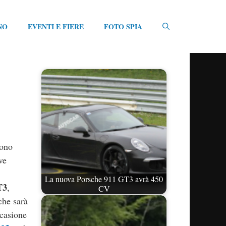
NO
EVENTI E FIERE
FOTO SPIA
sono
ve
La nuova Porsche 911 GT3 avrà 450
T3
,
CV
che sarà
ccasione