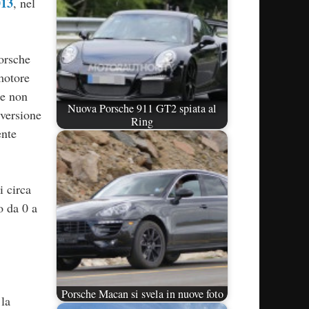
013
, nel
orsche
motore
e non
Nuova Porsche 911 GT2 spiata al
 versione
Ring
ente
i circa
o da 0 a
Porsche Macan si svela in nuove foto
 la