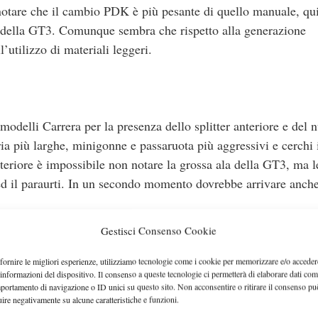
 notare che il cambio PDK è più pesante di quello manuale, qu
se della GT3. Comunque sembra che rispetto alla generazione
utilizzo di materiali leggeri.
 modelli Carrera per la presenza dello splitter anteriore e del 
ria più larghe, minigonne e passaruota più aggressivi e cerchi 
steriore è impossibile non notare la grossa ala della GT3, ma l
ed il paraurti. In un secondo momento dovrebbe arrivare anche
Gestisci Consenso Cookie
fornire le migliori esperienze, utilizziamo tecnologie come i cookie per memorizzare e/o acceder
 informazioni del dispositivo. Il consenso a queste tecnologie ci permetterà di elaborare dati com
portamento di navigazione o ID unici su questo sito. Non acconsentire o ritirare il consenso pu
uire negativamente su alcune caratteristiche e funzioni.