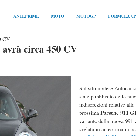
ANTEPRIME
MOTO
MOTOGP
FORMULA U
50 CV
 avrà circa 450 CV
Sul sito inglese Autocar 
state pubblicate delle nuo
indiscrezioni relative alla
Porsche 911 G
prossima
variante della nuova 991 
svelata in anteprima in o