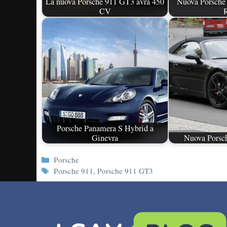
La nuova Porsche 911 GT3 avrà 450
Nuova Porsche 
CV
Porsche Panamera S Hybrid a
Ginevra
Nuova Porsch
Categorie
Porsche
Tag
Porsche 911
,
Porsche 911 GT3