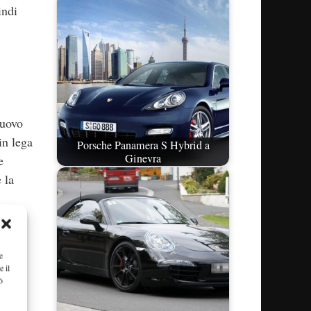
indi
nuovo
in lega
Porsche Panamera S Hybrid a
Ginevra
e
 la
e
e il
ò