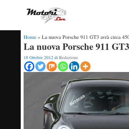
Vai
al
contenuto
Home
»
La nuova Porsche 911 GT3 avrà circa 4
La nuova Porsche 911 GT3
18 Ottobre 2012
di
Redazione