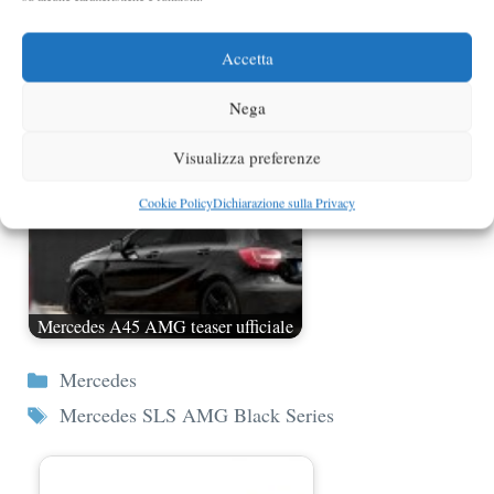
Mercedes SLS AMG Black Series
foto spia
Accetta
Nega
Visualizza preferenze
Cookie Policy
Dichiarazione sulla Privacy
Mercedes A45 AMG teaser ufficiale
Categorie
Mercedes
Tag
Mercedes SLS AMG Black Series