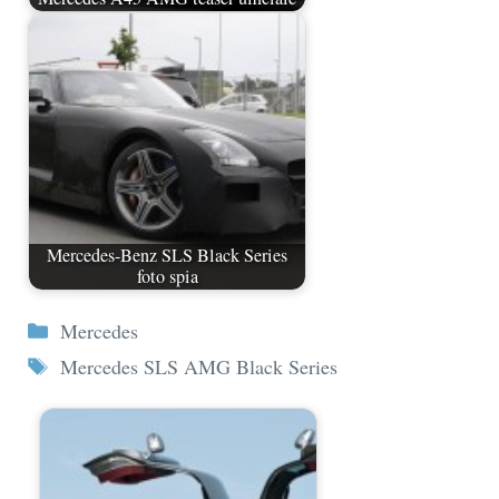
Mercedes-Benz SLS Black Series
foto spia
Categorie
Mercedes
Tag
Mercedes SLS AMG Black Series