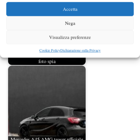
Accetta
Nega
Visualizza preferenze
Cookie Policy
Dichiarazione sulla Privacy
Mercedes SLS AMG Black Series
foto spia
Mercedes A45 AMG teaser ufficiale