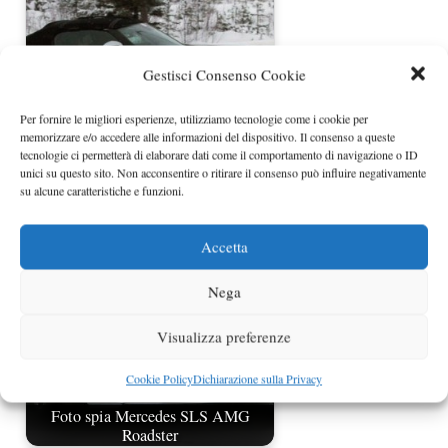
Gestisci Consenso Cookie
Per fornire le migliori esperienze, utilizziamo tecnologie come i cookie per
memorizzare e/o accedere alle informazioni del dispositivo. Il consenso a queste
tecnologie ci permetterà di elaborare dati come il comportamento di navigazione o ID
Mercedes Benz SLS AMG Gullwing
unici su questo sito. Non acconsentire o ritirare il consenso può influire negativamente
Roadster
su alcune caratteristiche e funzioni.
Accetta
Nega
Visualizza preferenze
Cookie Policy
Dichiarazione sulla Privacy
Foto spia Mercedes SLS AMG
Roadster