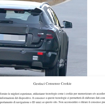
Gestisci Consenso Cookie
i vista estetico anche sulla nuova GLA sono stati ripres
fornire le migliori esperienze, utilizziamo tecnologie come i cookie per memorizzare e/o acceder
 frontale molto aggressivo ed una linea fluida per quanto ri
 informazioni del dispositivo. Il consenso a queste tecnologie ci permetterà di elaborare dati com
riore con linee più dure.
portamento di navigazione o ID unici su questo sito. Non acconsentire o ritirare il consenso pu