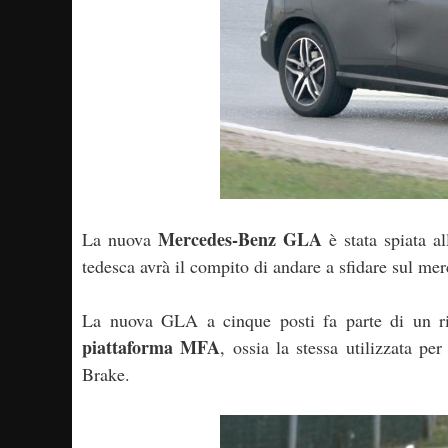
Mercedes-Benz GLA
La nuova
è stata spiata a
tedesca avrà il compito di andare a sfidare sul
La nuova GLA a cinque posti fa parte di un ri
piattaforma MFA
, ossia la stessa utilizzata 
Brake.