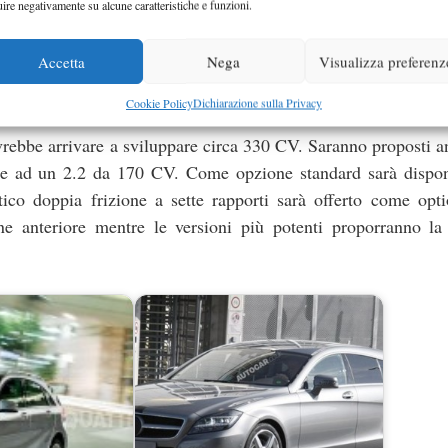
uire negativamente su alcune caratteristiche e funzioni.
Accetta
Nega
Visualizza preferenz
rebbe essere molto simile a quella della Classe B. Sarà di
Cookie Policy
Dichiarazione sulla Privacy
da 120 CV o 155 CV ed un 2.0 litri turbo da 210 CV svilu
ebbe arrivare a sviluppare circa 330 CV. Saranno proposti 
re ad un 2.2 da 170 CV. Come opzione standard sarà dispon
o doppia frizione a sette rapporti sarà offerto come opti
e anteriore mentre le versioni più potenti proporranno la 