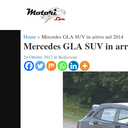
Vai
al
contenuto
Home
»
Mercedes GLA SUV in arrivo nel 2014
Mercedes GLA SUV in arri
24 Ottobre 2012
di
Redazione