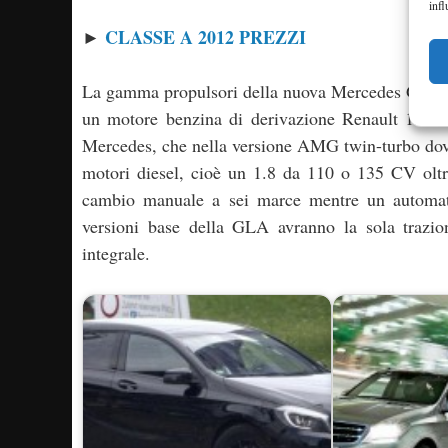
infl
CLASSE A 2012 PREZZI
►
La gamma propulsori della nuova Mercedes GLA dov
un motore benzina di derivazione Renault 1.6 
Mercedes, che nella versione AMG twin-turbo dovr
motori diesel, cioè un 1.8 da 110 o 135 CV olt
cambio manuale a sei marce mentre un automatic
versioni base della GLA avranno la sola trazion
integrale.