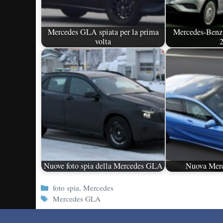
Mercedes GLA spiata per la prima
Mercedes-Benz 
volta
Nuove foto spia della Mercedes GLA
Nuova Merc
Categorie
foto spia
,
Mercedes
Tag
Mercedes GLA