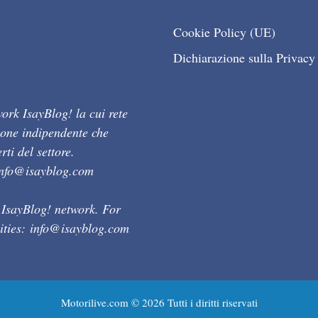
Cookie Policy (UE)
Dichiarazione sulla Privacy
ork IsayBlog! la cui rete
ione indipendente che
ti del settore.
info@isayblog.com
 IsayBlog! network. For
ities:
info@isayblog.com
Motorilive.com © 2026 Tutti i diritti riservati