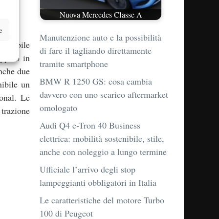
Nuova Mercedes Classe A
e
Manutenzione auto e la possibilità
sponibile
di fare il tagliando direttamente
ppato in
tramite smartphone
anche due
BMW R 1250 GS: cosa cambia
ibile un
davvero con uno scarico aftermarket
onal. Le
omologato
trazione
Audi Q4 e-Tron 40 Business
elettrica: mobilità sostenibile, stile,
anche con noleggio a lungo termine
Ufficiale l’arrivo degli stop
lampeggianti obbligatori in Italia
Le caratteristiche del motore Turbo
100 di Peugeot