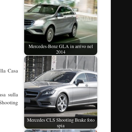
Mercedes-Benz GLA in arrivo nel
2014
ella Casa
.
sa sulla
Shooting
Mercedes CLS Shooting Brake foto
spia