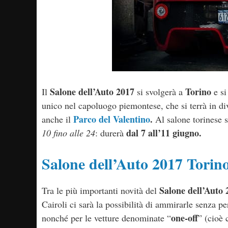
Salone dell’Auto 2017
Torino
Il
si svolgerà a
e si
unico nel capoluogo piemontese, che si terrà in dive
Parco del Valentino
.
anche il
Al salone torinese si
dal 7 all’11 giugno.
10 fino alle 24
: durerà
Salone dell’Auto 2017 Torin
Salone dell’Auto 
Tra le più importanti novità del
Cairoli ci sarà la possibilità di ammirarle senza p
one-off
nonché per le vetture denominate “
” (cioè