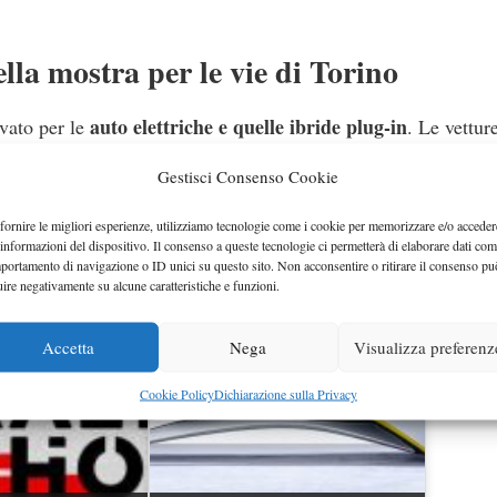
ella mostra per le vie di Torino
auto elettriche e quelle ibride plug-in
rvato per le
. Le vettur
Gran Premio Parco Valentino
l
andrà in scena il 10 giugno, 
Gestisci Consenso Cookie
supercar italiane e tedesche
no sarà la volta delle
, che saran
fornire le migliori esperienze, utilizziamo tecnologie come i cookie per memorizzare e/o acceder
 informazioni del dispositivo. Il consenso a queste tecnologie ci permetterà di elaborare dati com
portamento di navigazione o ID unici su questo sito. Non acconsentire o ritirare il consenso pu
uire negativamente su alcune caratteristiche e funzioni.
Accetta
Nega
Visualizza preferenz
Cookie Policy
Dichiarazione sulla Privacy