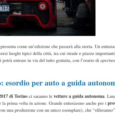
 presenta come un’edizione che passerà alla storia. Un entusi
rsi luoghi tipici della città, tra cui strade e piazze important
 potrà entrare in via del tutto gratuita, con l’orario di
apertur
o: esordio per auto a guida autono
2017 di Torino
vetture a guida autonoma
ci saranno le
. Lun
prot
er la prima volta in azione. Grande entusiasmo anche per i
 con una produzione con un unico esemplare), che “sfileranno”