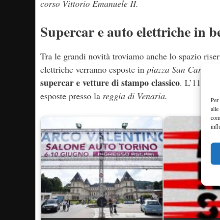
corso Vittorio Emanuele II.
Supercar e auto elettriche in b
Tra le grandi novità troviamo anche lo spazio rise
elettriche verranno esposte in
piazza San Carlo
. I
supercar e vetture di stampo classico
. L’11 giug
esposte presso la
reggia di Venaria.
Per 
alle
com
infl