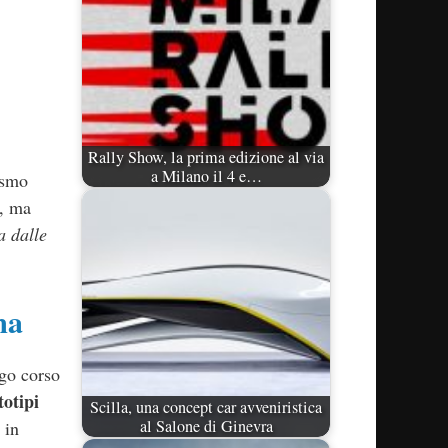
Rally Show, la prima edizione al via
a Milano il 4 e…
asmo
i, ma
a dalle
ma
go corso
otipi
Scilla, una concept car avveniristica
al Salone di Ginevra
 in