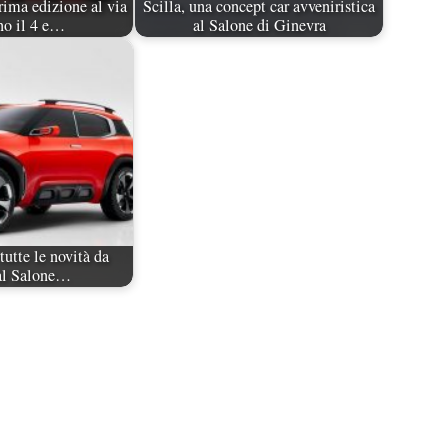
rima edizione al via
Scilla, una concept car avveniristica
no il 4 e…
al Salone di Ginevra
tutte le novità da
 al Salone…