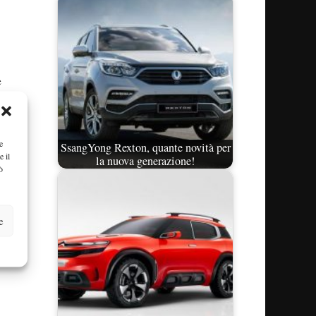
e
tra
no
e
SsangYong Rexton, quante novità per
e il
la nuova generazione!
ò
e