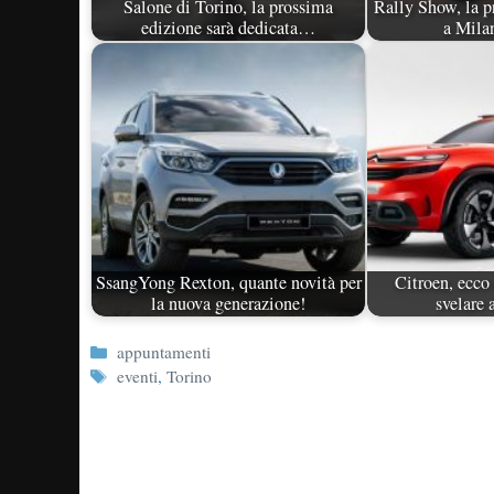
Salone di Torino, la prossima
Rally Show, la p
edizione sarà dedicata…
a Mila
SsangYong Rexton, quante novità per
Citroen, ecco 
la nuova generazione!
svelare
Categorie
appuntamenti
Tag
eventi
,
Torino