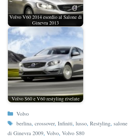
Volvo V60 2014 esordio al Salone di
Ginevra 2013
Volvo S60 e V60 restyling rivelate
Categorie
Volvo
Tag
berlina
,
crossover
,
Infiniti
,
lusso
,
Restyling
,
salone
di Ginevra 2009
,
Volvo
,
Volvo S80