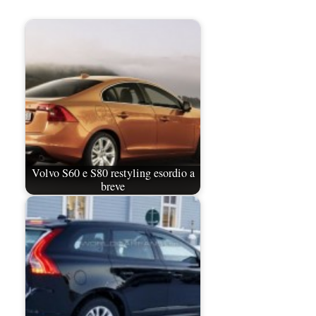
Volvo S60 e S80 restyling esordio a
breve