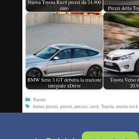
Nuova Toyota Rav4 prezzi da 24.900
euro
Prezzi della To
BMW Serie 3 GT debutta la trazione
Toyota Verso r
integrale xDrive
20.9
Categorie
Toyota
Tag
listino prezzi
,
prezzi
,
prezzo
,
rav4
,
Toyota
,
toyota rav4