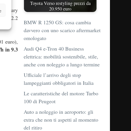
Toyota Verso restyling prezzi da
20.950 euro
F Luxury
e
over 2.2
BMW R 1250 GS: cosa cambia
davvero con uno scarico aftermarket
omologato
01 euro),
Audi Q4 e-Tron 40 Business
h in 9.3
elettrica: mobilità sostenibile, stile,
anche con noleggio a lungo termine
Ufficiale l’arrivo degli stop
lampeggianti obbligatori in Italia
Le caratteristiche del motore Turbo
100 di Peugeot
Auto a noleggio in aeroporto: gli
extra che non ti aspetti al momento
del ritiro