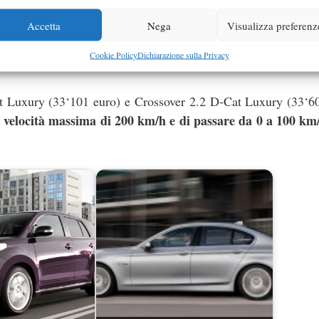
27‘051 euro), 2.2 D-4D DPF Sol (29‘751 euro), 2.2 D-4D DP
Accetta
Nega
Visualizza preferenz
euro), Crossover 2.2 D-4D DPF Luxury (30‘701 euro) e Cross
Cookie Policy
Dichiarazione sulla Privacy
za di 150 CV, variano negli equipaggiamenti.
at Luxury (33‘101 euro) e Crossover 2.2 D-Cat Luxury (33‘6
 velocità massima di 200 km/h e di passare da 0 a 100 km/