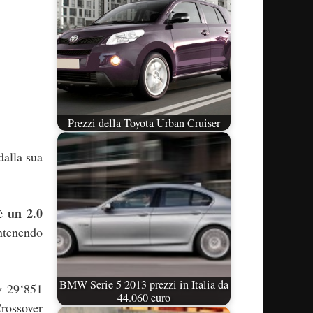
Prezzi della Toyota Urban Cruiser
dalla sua
è un 2.0
antenendo
BMW Serie 5 2013 prezzi in Italia da
y 29‘851
44.060 euro
Crossover