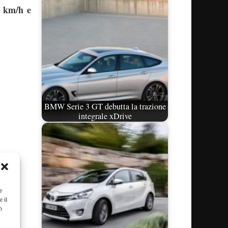
5 km/h e
BMW Serie 3 GT debutta la trazione
integrale xDrive
e
e il
ò