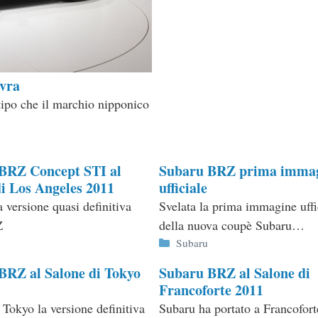
evra
tipo che il marchio nipponico
BRZ Concept STI al
Subaru BRZ prima imma
di Los Angeles 2011
ufficiale
a versione quasi definitiva
Svelata la prima immagine uffi
Z
della nuova coupè Subaru…
ie
Categorie
Subaru
BRZ al Salone di Tokyo
Subaru BRZ al Salone di
Francoforte 2011
 Tokyo la versione definitiva
Subaru ha portato a Francofort