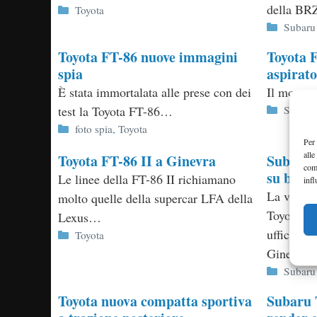
della B
Categorie
Toyota
Categor
Subaru
Toyota FT-86 nuove immagini
Toyota 
spia
aspirato
È stata immortalata alle prese con dei
Il motore
Categor
test la Toyota FT-86…
Subaru
Categorie
foto spia
,
Toyota
Per 
alle
Toyota FT-86 II a Ginevra
Subaru 
com
su base
Le linee della FT-86 II richiamano
infl
La versio
molto quelle della supercar LFA della
Toyota FT
Lexus…
ufficiale 
Categorie
Toyota
Ginevra 
Categor
Subaru
Toyota nuova compatta sportiva
Subaru 