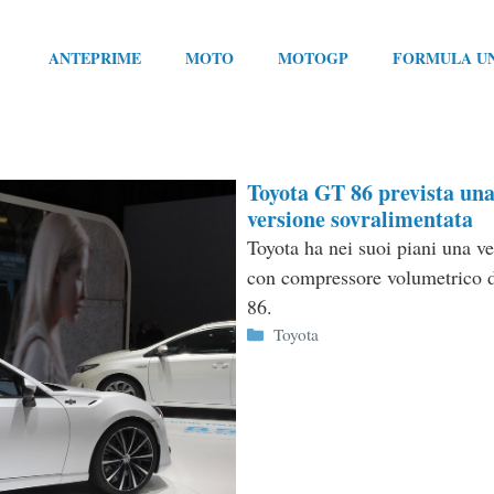
ANTEPRIME
MOTO
MOTOGP
FORMULA U
Toyota GT 86 prevista un
versione sovralimentata
Toyota ha nei suoi piani una v
con compressore volumetrico 
86.
Categorie
Toyota