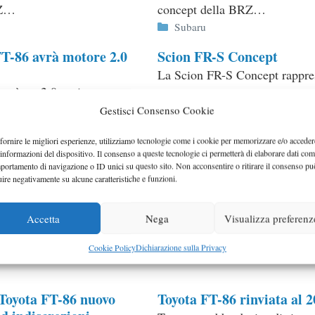
RZ…
concept della BRZ…
ie
Categorie
Subaru
FT-86 avrà motore 2.0
Scion FR-S Concept
La Scion FR-S Concept rappre
 sarà un 2.0 aspirato…
altro step evolutivo della Toyo
ie
,
Toyota
Gestisci Consenso Cookie
86…
Categorie
Toyota
fornire le migliori esperienze, utilizziamo tecnologie come i cookie per memorizzare e/o acceder
 informazioni del dispositivo. Il consenso a queste tecnologie ci permetterà di elaborare dati com
conferma la nuova coupé
Subaru STI coupè foto sp
portamento di navigazione o ID unici su questo sito. Non acconsentire o ritirare il consenso pu
 Toyota FT-86
Queste che vedete sono le prim
uire negativamente su alcune caratteristiche e funzioni.
ne di Subaru del concept
spia europee della nuova coupè
-86 farà il suo debutto
Subaru, la sorella della Toyota
Accetta
Nega
Visualizza preferenz
in occasione del Salone di
Categorie
foto spia
,
Subaru
Cookie Policy
Dichiarazione sulla Privacy
2011.
ie
Toyota FT-86 nuovo
Toyota FT-86 rinviata al 