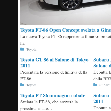
Toyota FT-86 Open Concept svelata a Gin
La nuova Toyota FT 86 rappresenta il nuovo proto
ha
Categorie
Toyota
Toyota GT 86 al Salone di Tokyo
Subaru 
2011
Salone 
Presentata la versione definitiva della
Debutta l
FT-86…
della BR
Categorie
Categor
Toyota
Subaru
Toyota FT-86 immagini rubate
Subaru 
2011
Svelata la FT-86, che arriverà la
Debutta a
prossima estate…