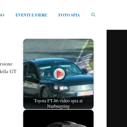
NO
EVENTI E FIERE
FOTO SPIA
a
ersione
della GT
Toyota FT-86 video spia al
Nurburgring