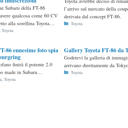
d indiscrezioni
Toyota avrebbe deciso di rima
ne Subaru della FT-86
l’arrivo sul mercato della coup
 avere qualcosa come 60 CV
derivata dal concept FT-86.
etto alla sorellina Toyota…
Categorie
Toyota
ie
,
Toyota
T-86 ennesime foto spia
Gallery Toyota FT-86 da 
burgring
Godetevi la galleria di immagi
ofano finirà il potente 2.0
arrivano direttamente da Tok
rbo made in Subaru…
Categorie
Toyota
ie
ia
,
Toyota