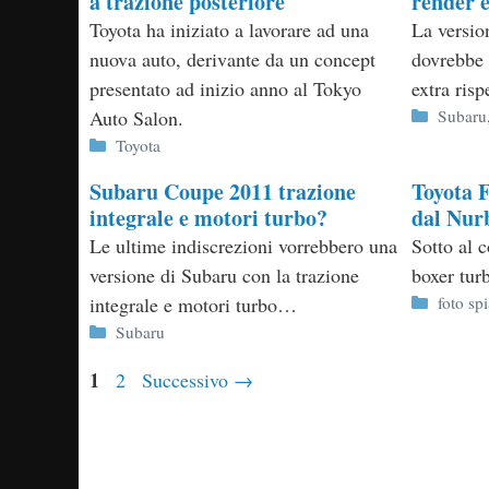
a trazione posteriore
render e
Toyota ha iniziato a lavorare ad una
La versio
nuova auto, derivante da un concept
dovrebbe
presentato ad inizio anno al Tokyo
extra risp
Categor
Auto Salon.
Subaru
Categorie
Toyota
Subaru Coupe 2011 trazione
Toyota F
integrale e motori turbo?
dal Nur
Le ultime indiscrezioni vorrebbero una
Sotto al c
versione di Subaru con la trazione
boxer tu
Categor
integrale e motori turbo…
foto sp
Categorie
Subaru
Pagina
1
Pagina
2
Successivo
→