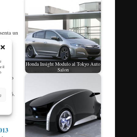
senta un
ta FT-
e
Honda Insight Modulo al Tokyo Auto
e il
ia
Salon
ò
e foto
 di
 FT-86.
e
2013