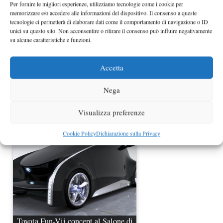
Per fornire le migliori esperienze, utilizziamo tecnologie come i cookie per
memorizzare e/o accedere alle informazioni del dispositivo. Il consenso a queste
tecnologie ci permetterà di elaborare dati come il comportamento di navigazione o ID
unici su questo sito. Non acconsentire o ritirare il consenso può influire negativamente
su alcune caratteristiche e funzioni.
Accetta
Nega
Honda Insight Modulo al Tokyo Auto
Salon
Visualizza preferenze
Cookie Policy
Dichiarazione sulla Privacy
Toyota Fun-Vii concept al Salone di