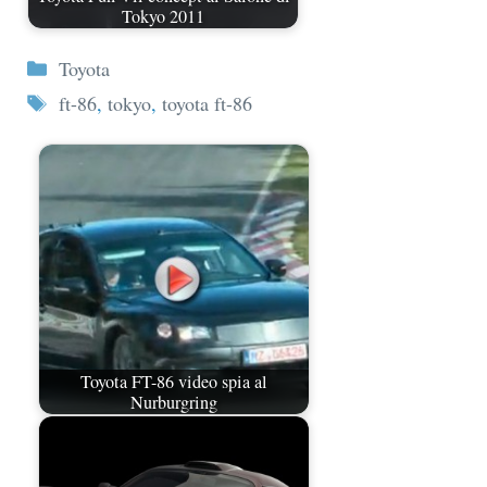
Tokyo 2011
Categorie
Toyota
Tag
ft-86
,
tokyo
,
toyota ft-86
Toyota FT-86 video spia al
Nurburgring