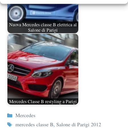
Nuova Mercedes classe B elettrica al
Salone di Parigi
Mercedes Classe B restyling a Parigi
Categorie
Mercedes
Tag
mercedes classe B
,
Salone di Parigi 2012