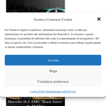
Gestisci Consenso Cookie
Per fornire le migliori esperienze, utilizziamo tecnologie come i cookie per
memorizzare e/o accedere alle informazioni del dispositivo. Il consenso a queste
tecnologie ci permetterà di elaborare dati come il comportamento di navigazione o ID
Mercedes A45 AMG tuning GAD
unici su questo sito. Non acconsentire o ritirare il consenso può influire negativamente
Motors
su alcune caratteristiche e funzioni.
Accetta
Nega
Visualizza preferenze
Cookie Policy
Dichiarazione sulla Privacy
Mercedes SLS AMG "Black Series"