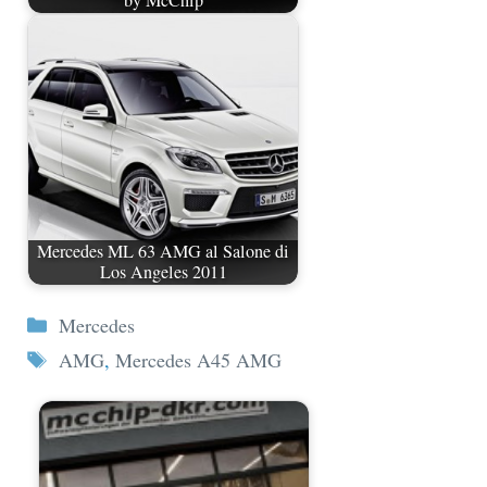
by McChip
Mercedes ML 63 AMG al Salone di
Los Angeles 2011
Categorie
Mercedes
Tag
AMG
,
Mercedes A45 AMG