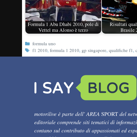
Formula 1 Abu Dhabi 2010, pole di
Risultati qua
Vettel ma Alonso è terzo
Brasile
Categorie
formula uno
Tag
f1 2010
,
formula 1 2010
,
gp singapore
,
qualifiche f1
,
motorilive è parte dell' AREA
SPORT
del netw
editoriale comprende siti tematici di informaz
contano sul contributo di appassionati ed esper