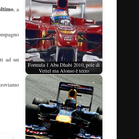
ultimo
, a
 compagno
nti ad un
Formula 1 Abu Dhabi 2010, pole di
Vettel ma Alonso è terzo
troviamo