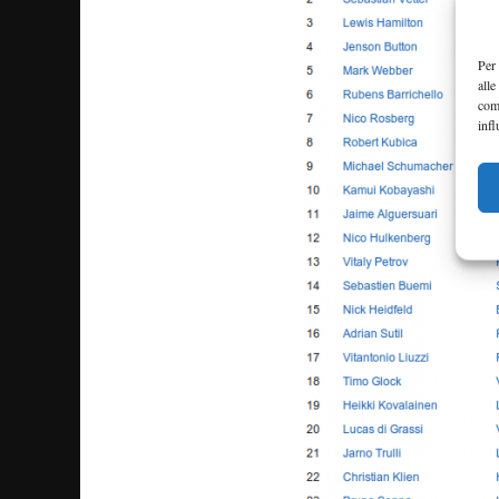
Per 
alle
com
infl