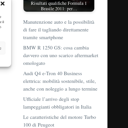
Risultati qualifiche Formula 1
Brasile 2011: per…
e
Manutenzione auto e la possibilità
e il
ò
di fare il tagliando direttamente
tramite smartphone
BMW R 1250 GS: cosa cambia
e
davvero con uno scarico aftermarket
omologato
Audi Q4 e-Tron 40 Business
elettrica: mobilità sostenibile, stile,
anche con noleggio a lungo termine
Ufficiale l’arrivo degli stop
lampeggianti obbligatori in Italia
Le caratteristiche del motore Turbo
100 di Peugeot