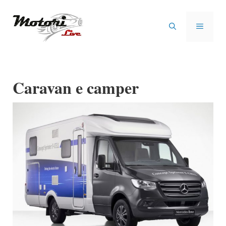
Vai
al
MENU
contenuto
Caravan e camper