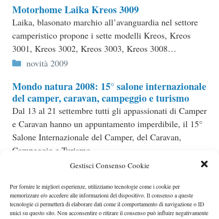
Motorhome Laika Kreos 3009
Laika, blasonato marchio all’avanguardia nel settore
camperistico propone i sette modelli Kreos, Kreos
3001, Kreos 3002, Kreos 3003, Kreos 3008…
Categorie
novità 2009
Mondo natura 2008: 15° salone internazionale
del camper, caravan, campeggio e turismo
Dal 13 al 21 settembre tutti gli appassionati di Camper
e Caravan hanno un appuntamento imperdibile, il 15°
Salone Internazionale del Camper, del Caravan,
Campeggio e Turismo…
Categorie
appuntamenti
,
Caravan e camper
Gestisci Consenso Cookie
Mobilvetta semimansardato Kea P59
Per fornire le migliori esperienze, utilizziamo tecnologie come i cookie per
memorizzare e/o accedere alle informazioni del dispositivo. Il consenso a queste
Il kea P59, novità del 2009, è un semimansardato
tecnologie ci permetterà di elaborare dati come il comportamento di navigazione o ID
molto compatto, con solo 599 cm di lunghezza,
unici su questo sito. Non acconsentire o ritirare il consenso può influire negativamente