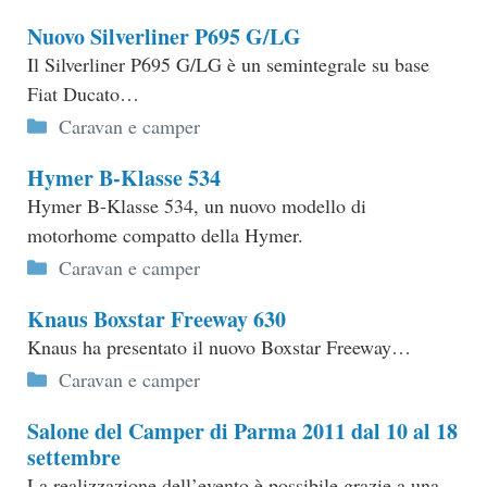
Nuovo Silverliner P695 G/LG
Il Silverliner P695 G/LG è un semintegrale su base
Fiat Ducato…
Categorie
Caravan e camper
Hymer B-Klasse 534
Hymer B-Klasse 534, un nuovo modello di
motorhome compatto della Hymer.
Categorie
Caravan e camper
Knaus Boxstar Freeway 630
Knaus ha presentato il nuovo Boxstar Freeway…
Categorie
Caravan e camper
Salone del Camper di Parma 2011 dal 10 al 18
settembre
La realizzazione dell’evento è possibile grazie a una