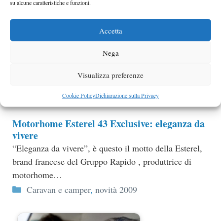
su alcune caratteristiche e funzioni.
pensato sopratutto per coppie giovani…
Categorie
Caravan e camper
,
novità 2009
Accetta
Motorhome Rimor Nemho
Nega
New Experience MotorHome è questo il significato di
Nemho, il nuovo modello della Rimor, inportante
Visualizza preferenze
azienda della cantieristica che proprio quest’anno…
Cookie Policy
Dichiarazione sulla Privacy
Categorie
Caravan e camper
,
novità 2009
Motorhome Esterel 43 Exclusive: eleganza da
vivere
“Eleganza da vivere”, è questo il motto della Esterel,
brand francese del Gruppo Rapido , produttrice di
motorhome…
Categorie
Caravan e camper
,
novità 2009