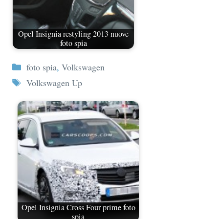
Opel Insignia restyling 2013 nuove
foto spia
Categorie
foto spia
,
Volkswagen
Tag
Volkswagen Up
Opel Insignia Cross Four prime foto
spia