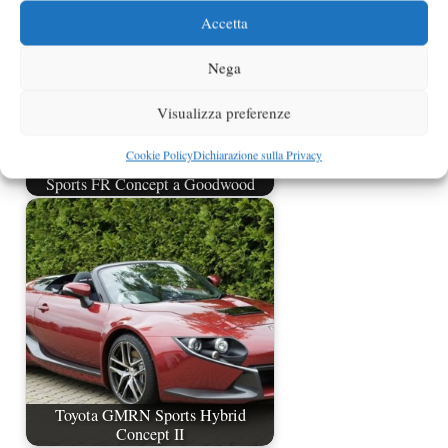
Accetta
Nega
Visualizza preferenze
Cookie Policy
Dichiarazione sulla Privacy
Toyota GT86 in versione GRMN
Sports FR Concept a Goodwood
Toyota GMRN Sports Hybrid
Concept II