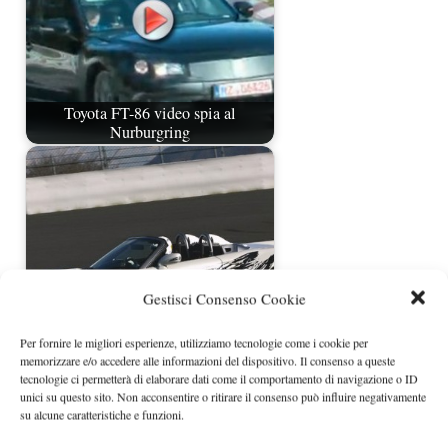
Toyota FT-86 video spia al
Nurburgring
Gestisci Consenso Cookie
Per fornire le migliori esperienze, utilizziamo tecnologie come i cookie per
memorizzare e/o accedere alle informazioni del dispositivo. Il consenso a queste
tecnologie ci permetterà di elaborare dati come il comportamento di navigazione o ID
Toyota MR2 Sports Hybrid Car
unici su questo sito. Non acconsentire o ritirare il consenso può influire negativamente
su alcune caratteristiche e funzioni.