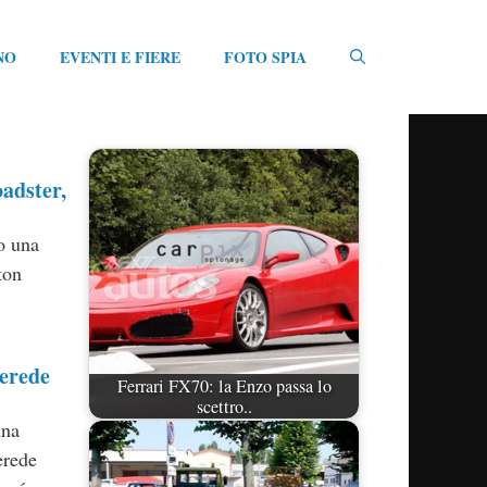
NO
EVENTI E FIERE
FOTO SPIA
adster,
i
o una
ton
erede
Ferrari FX70: la Enzo passa lo
scettro..
una
erede