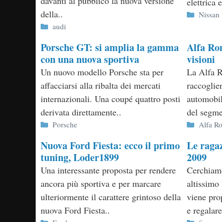
davanti al pubblico la nuova versione
elettrica 
della..
Categor
Nissan
Categorie
audi
Porsche GT: si amplia la gamma
Alfa Ro
con una nuova sportiva
visioni
Un nuovo modello Porsche sta per
La Alfa R
affacciarsi alla ribalta dei mercati
raccoglier
internazionali. Una coupé quattro posti
automobil
derivata direttamente..
del segme
Categorie
Categor
Porsche
Alfa R
Nuova Ford Fiesta: ecco il primo
Le ragaz
tuning, Loder1899
2009
Una interessante proposta per rendere
Cerchiamo
ancora più sportiva e per marcare
altissimo 
ulteriormente il carattere grintoso della
viene pro
nuova Ford Fiesta..
e regalare