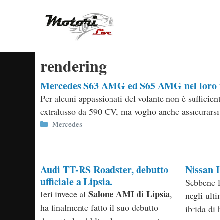
Vai
al
contenuto
rendering
Mercedes S63 AMG ed S65 AMG nel loro n
Per alcuni appassionati del volante non è sufficien
extralusso da 590 CV, ma voglio anche assicurarsi 
Categorie
Mercedes
Audi TT-RS Roadster, debutto
Nissan I
ufficiale a Lipsia.
Sebbene l
Salone AMI di Lipsia
Ieri invece al
,
negli ult
ha finalmente fatto il suo debutto
ibrida di 