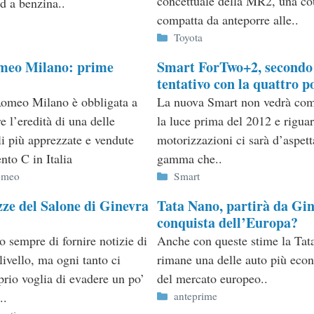
concettuale della MR2, una c
ed a benzina..
compatta da anteporre alle..
ie
Categorie
Toyota
meo Milano: prime
Smart ForTwo+2, secondo
tentativo con la quattro p
omeo Milano è obbligata a
La nuova Smart non vedrà co
e l’eredità di una delle
la luce prima del 2012 e riguar
i più apprezzate e vendute
motorizzazioni ci sarà d’aspett
nto C in Italia
gamma che..
ie
Categorie
omeo
Smart
ze del Salone di Ginevra
Tata Nano, partirà da Gin
conquista dell’Europa?
 sempre di fornire notizie di
Anche con queste stime la Ta
livello, ma ogni tanto ci
rimane una delle auto più eco
prio voglia di evadere un po’
del mercato europeo..
Categorie
..
anteprime