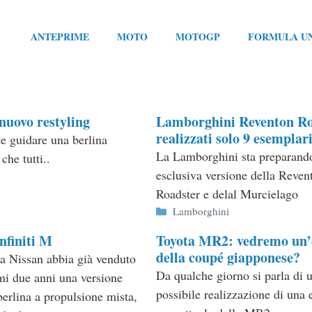
ANTEPRIME
MOTO
MOTOGP
FORMULA U
uovo restyling
Lamborghini Reventon Ro
realizzati solo 9 esemplar
te guidare una berlina
La Lamborghini sta preparand
che tutti..
esclusiva versione della Reven
Roadster e delal Murcielago
Categorie
Lamborghini
nfiniti M
Toyota MR2: vedremo un’
della coupé giapponese?
a Nissan abbia già venduto
Da qualche giorno si parla di 
imi due anni una versione
possibile realizzazione di una 
berlina a propulsione mista,