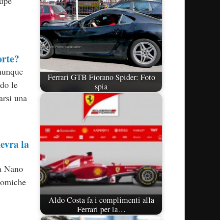
oupé
orte?
munque
Ferrari GTB Fiorano Spider: Foto
do le
spia
arsi una
evra la
ta Nano
nomiche
Aldo Costa fa i complimenti alla
Ferrari per la…