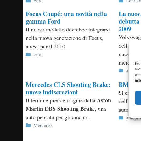
Categorie
Categor
Ford
fiere-e
Focus Coupé: una novità nella
La nuov
gamma Ford
debutta 
2009
Il nuovo modello dovrebbe integrarsi
Volkswage
nella nuova generazione di Focus,
dell’Auto
attesa per il 2010…
nuova Pol
Categorie
Ford
mercato..
Per 
alle
Categor
antepr
com
infl
Mercedes CLS Shooting Brake:
BMW V5 
nuove indiscrezioni
Si era pa
Aston
Il termine prende origine dalla
dell’apert
Martin DBS Shooting Brake
, una
automob
auto pensata per gli amanti..
Categor
antepr
Categorie
Mercedes