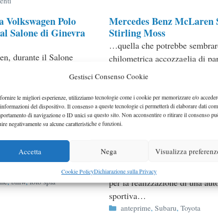
ie
venti
a Volkswagen Polo
Mercedes Benz McLaren
al Salone di Ginevra
Stirling Moss
…quella che potrebbe sembrar
n, durante il Salone
chilometrica accozzaglia di par
 di Ginevra, presenterà la
realtà potrebbe essere semplic
Gestisci Consenso Cookie
o che sarà immessa sul
nome di una delle automobili p
e originali mai costruite…
fornire le migliori esperienze, utilizziamo tecnologie come i cookie per memorizzare e/o acceder
 informazioni del dispositivo. Il consenso a queste tecnologie ci permetterà di elaborare dati com
ie
ime
,
motor show
,
Volkswagen
Categorie
McLaren
,
Mercedes
portamento di navigazione o ID unici su questo sito. Non acconsentire o ritirare il consenso pu
uire negativamente su alcune caratteristiche e funzioni.
primi avvistamenti
Joint venture Toyota Sub
rlato lo scorso giugno
Toyota e Subaru hanno comuni
Accetta
Nega
Visualizza preferenz
ura di una nuova serie di
nella prima parte del 2008 l’i
ili nella gamma BMW…
di sviluppare unitamente un pr
Cookie Policy
Dichiarazione sulla Privacy
ie
ime
,
bmw
,
foto spia
per la realizzazione di una au
sportiva…
Categorie
anteprime
,
Subaru
,
Toyota