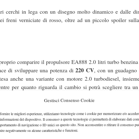
ari cerchi in lega con un disegno molto dinamico e dalle di
i freni verniciate di rosso, oltre ad un piccolo spoiler sull
roprio comparire il propulsore EA888 2.0 litri turbo benzina
220 CV
ce di sviluppare una potenza di
, con un guadagno
ttesa anche una variante con motore 2.0 turbodiesel, insiem
entre per quanto riguarda il cambio si potrà scegliere tra un
tte rapporti.
Gestisci Consenso Cookie
 prossimo mese di marzo 2013, la familiare arriverà in maggi
fornire le migliori esperienze, utilizziamo tecnologie come i cookie per memorizzare e/o acceder
 informazioni del dispositivo. Il consenso a queste tecnologie ci permetterà di elaborare dati com
 il mese di luglio circa.
portamento di navigazione o ID unici su questo sito. Non acconsentire o ritirare il consenso pu
uire negativamente su alcune caratteristiche e funzioni.