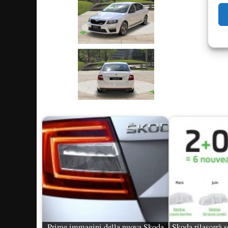
Prime immagini della nuova Skoda
Skoda rilascerà s