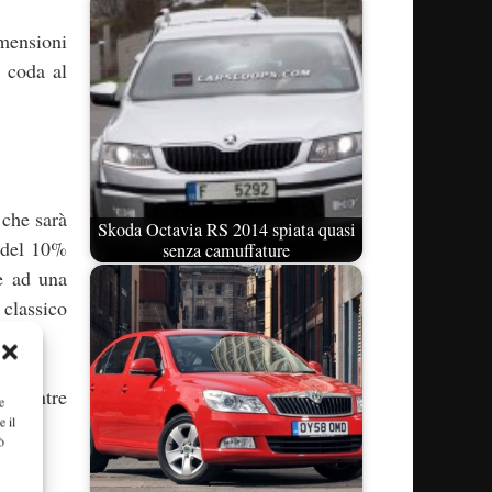
mensioni
a coda al
 che sarà
Skoda Octavia RS 2014 spiata quasi
 del 10%
senza camuffature
e ad una
 classico
o, mentre
e
e il
ò