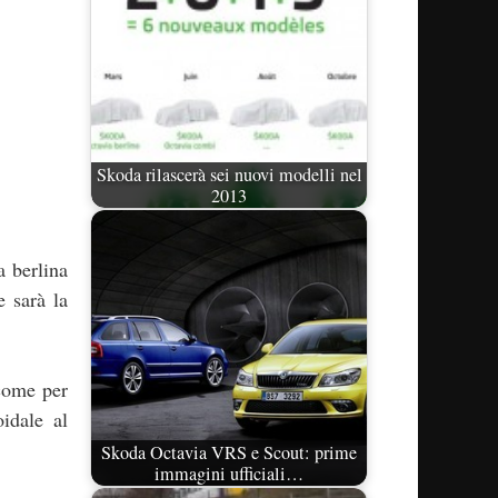
Skoda rilascerà sei nuovi modelli nel
2013
a berlina
 sarà la
 come per
idale al
Skoda Octavia VRS e Scout: prime
immagini ufficiali…