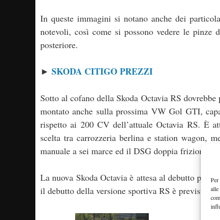
In queste immagini si notano anche dei particol
notevoli, così come si possono vedere le pinze de
posteriore.
SKODA CITIGO PREZZI
►
Sotto al cofano della Skoda Octavia RS dovrebbe p
montato anche sulla prossima VW Gol GTI, capa
rispetto ai 200 CV dell’attuale Octavia RS. È a
scelta tra carrozzeria berlina e station wagon, m
manuale a sei marce ed il DSG doppia frizione a se
La nuova Skoda Octavia è attesa al debutto per il
Per 
alle
il debutto della versione sportiva RS è previsto per
com
infl