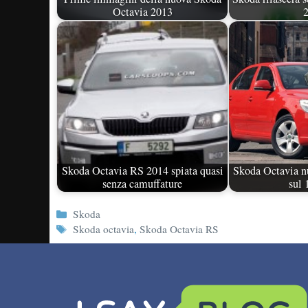
Octavia 2013
Skoda Octavia RS 2014 spiata quasi
Skoda Octavia n
senza camuffature
sul 
Categorie
Skoda
Tag
Skoda octavia
,
Skoda Octavia RS