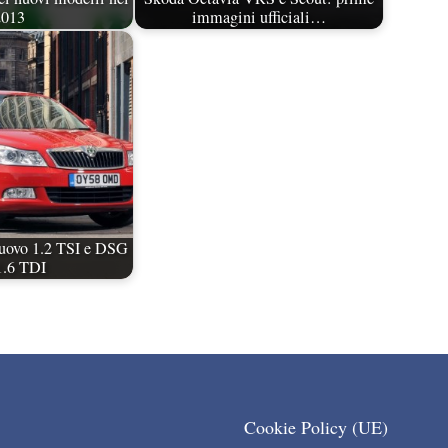
2013
immagini ufficiali…
uovo 1.2 TSI e DSG
1.6 TDI
Cookie Policy (UE)