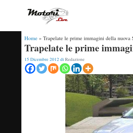
Vai
al
contenuto
Home
»
Trapelate le prime immagini della nuova
Trapelate le prime immagi
15 Dicembre 2012
di
Redazione