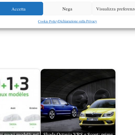
Accetta
Nega
Visualizza preferenz
Cookie Policy
Dichiarazione sulla Privacy
ei nuovi modelli nel
Skoda Octavia VRS e Scout: prime