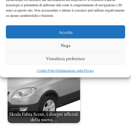
tecnologie ci permetterà di elaborare dati come il comportamento di navigazione o ID
unici su questo sito. Non acconsentire o ritirare il consenso può influire negativamente
su alcune caratteristiche e funzioni.
Accetta
Nega
Nuova Skoda Citigo prime immagini
Visualizza preferenze
Cookie Policy
Dichiarazione sulla Privacy
Skoda Fabia Scout, i disegni ufficiali
della nuova…