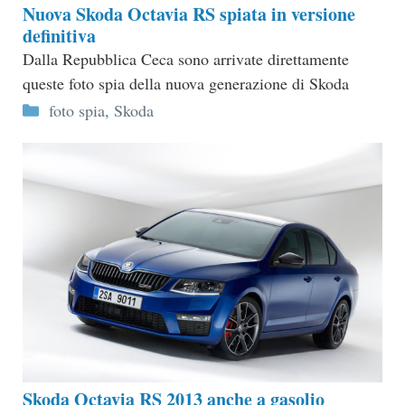
Nuova Skoda Octavia RS spiata in versione
definitiva
Dalla Repubblica Ceca sono arrivate direttamente
queste foto spia della nuova generazione di Skoda
Categorie
foto spia
,
Skoda
Skoda Octavia RS 2013 anche a gasolio