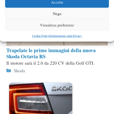
Accetta
Nega
Visualizza preferenze
Cookie Policy
Dichiarazione sulla Privacy
Trapelate le prime immagini della nuova
Skoda Octavia RS
Il motore sarà il 2.0 da 220 CV della Golf GTI.
Categorie
Skoda