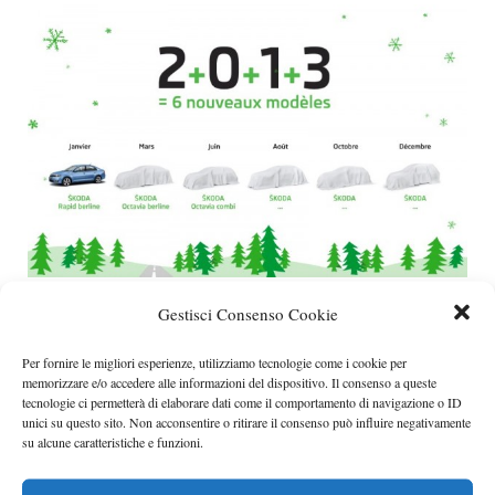
Skoda rilascerà sei nuovi modelli nel 2013
Gestisci Consenso Cookie
Anticipata anche la Octavia RS.
Categorie
Skoda
Per fornire le migliori esperienze, utilizziamo tecnologie come i cookie per
memorizzare e/o accedere alle informazioni del dispositivo. Il consenso a queste
tecnologie ci permetterà di elaborare dati come il comportamento di navigazione o ID
unici su questo sito. Non acconsentire o ritirare il consenso può influire negativamente
su alcune caratteristiche e funzioni.