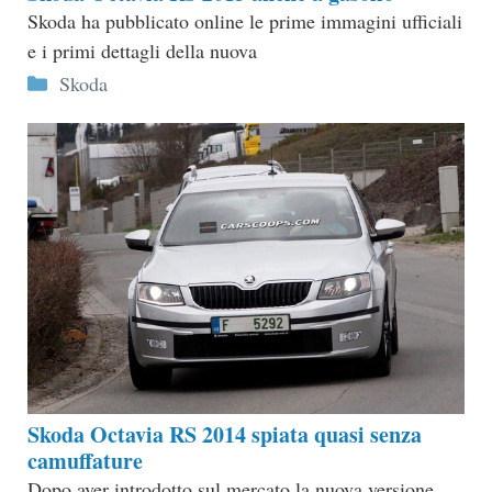
Skoda ha pubblicato online le prime immagini ufficiali
e i primi dettagli della nuova
Categorie
Skoda
Skoda Octavia RS 2014 spiata quasi senza
camuffature
Dopo aver introdotto sul mercato la nuova versione