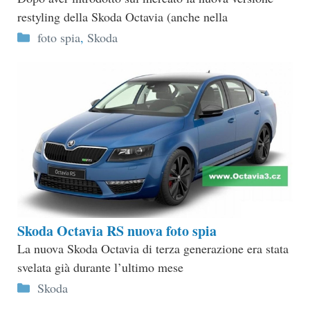
restyling della Skoda Octavia (anche nella
Categorie
foto spia
,
Skoda
Skoda Octavia RS nuova foto spia
La nuova Skoda Octavia di terza generazione era stata
svelata già durante l’ultimo mese
Categorie
Skoda