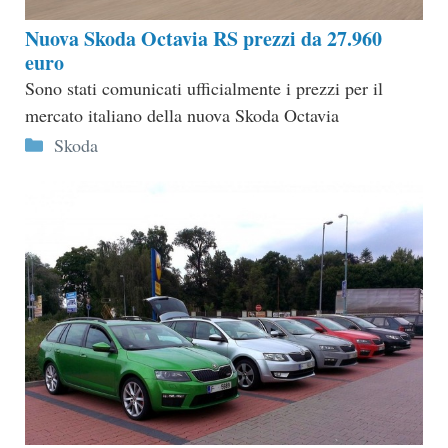
Nuova Skoda Octavia RS prezzi da 27.960
euro
Sono stati comunicati ufficialmente i prezzi per il
mercato italiano della nuova Skoda Octavia
Categorie
Skoda