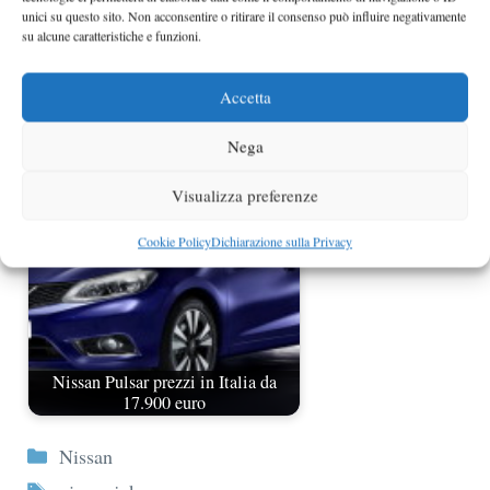
unici su questo sito. Non acconsentire o ritirare il consenso può influire negativamente
su alcune caratteristiche e funzioni.
Accetta
Nissan Leaf 2013 prezzo da 24.790
euro
Nega
Visualizza preferenze
Cookie Policy
Dichiarazione sulla Privacy
Nissan Pulsar prezzi in Italia da
17.900 euro
Categorie
Nissan
Tag