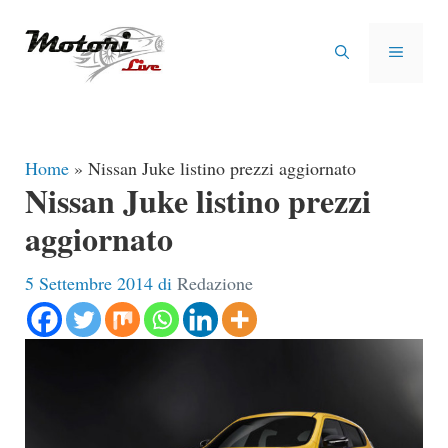
Vai
al
MENU
contenuto
Home
»
Nissan Juke listino prezzi aggiornato
Nissan Juke listino prezzi
aggiornato
5 Settembre 2014
di
Redazione