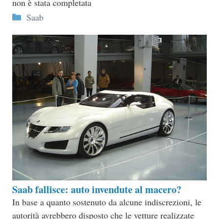
non è stata completata
Categorie
Saab
Saab fallisce: auto invendute al macero?
In base a quanto sostenuto da alcune indiscrezioni, le
autorità avrebbero disposto che le vetture realizzate