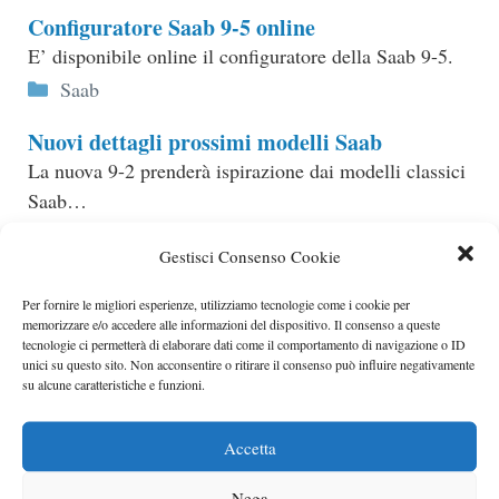
Configuratore Saab 9-5 online
E’ disponibile online il configuratore della Saab 9-5.
Categorie
Saab
Nuovi dettagli prossimi modelli Saab
La nuova 9-2 prenderà ispirazione dai modelli classici
Saab…
Categorie
Saab
Gestisci Consenso Cookie
Prezzi Saab 9-5 Regno Unito
Per fornire le migliori esperienze, utilizziamo tecnologie come i cookie per
Saab ha rivelato i prezzi ufficiali per il Regno Unito
memorizzare e/o accedere alle informazioni del dispositivo. Il consenso a queste
della nuova 9-5.
tecnologie ci permetterà di elaborare dati come il comportamento di navigazione o ID
unici su questo sito. Non acconsentire o ritirare il consenso può influire negativamente
Categorie
Saab
su alcune caratteristiche e funzioni.
Saab ripartita la produzione
Accetta
Nello stabilimento di Trollhättan è uscita dalle linee di
produzione una Saab 9-5 berlina.
Nega