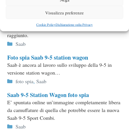
Categorie
Saab
Visualizza preferenze
Spyker compra Saab
Cookie Policy
Dichiarazione sulla Privacy
L’accordo tra la casa svedese e la Spyker è stato
raggiunto.
Categorie
Saab
Foto spia Saab 9-5 station wagon
Saab è ancora al lavoro sullo sviluppo della 9-5 in
versione station wagon…
Categorie
foto spia
,
Saab
Saab 9-5 Station Wagon foto spia
E’ spuntata online un’immagine completamente libera
da camuffature di quella che potrebbe essere la nuova
Saab 9-5 Sport Combi.
Categorie
Saab