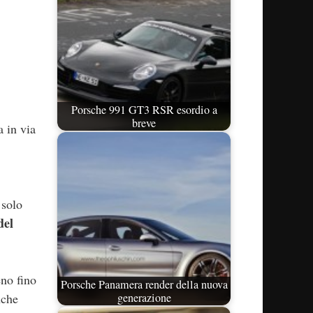
Porsche 991 GT3 RSR esordio a
breve
a in via
 solo
del
no fino
Porsche Panamera render della nuova
generazione
nche