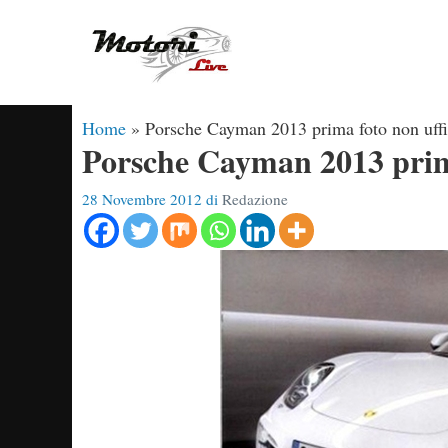
Vai
al
contenuto
Home
»
Porsche Cayman 2013 prima foto non uffi
Porsche Cayman 2013 prima
28 Novembre 2012
di
Redazione