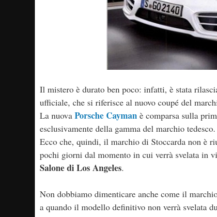
Il mistero è durato ben poco: infatti, è stata rila
ufficiale, che si riferisce al nuovo coupé del march
Porsche Cayman
La nuova
è comparsa sulla prima
esclusivamente della gamma del marchio tedesco.
Ecco che, quindi, il marchio di Stoccarda non è riu
pochi giorni dal momento in cui verrà svelata in via
Salone di Los Angeles
.
Non dobbiamo dimenticare anche come il marchio t
a quando il modello definitivo non verrà svelata d