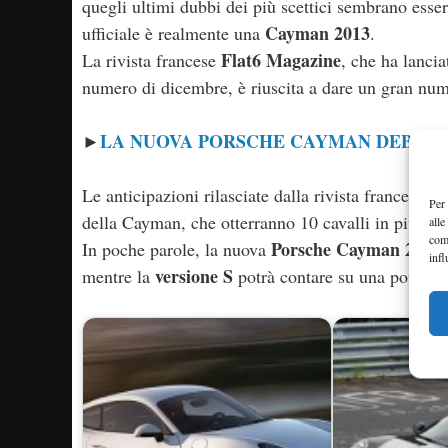
quegli ultimi dubbi dei più scettici sembrano essers
Cayman 2013
ufficiale è realmente una
.
Flat6 Magazine
La rivista francese
, che ha lanci
numero di dicembre, è riuscita a dare un gran nume
LA NUOVA PORSCHE CAYMAN DEBUTT
►
Le anticipazioni rilasciate dalla rivista francese 
Per 
della Cayman, che otterranno 10 cavalli in più in 
alle
com
Porsche Cayman 2,7
In poche parole, la nuova
po
infl
versione S
mentre la
potrà contare su una potenza t