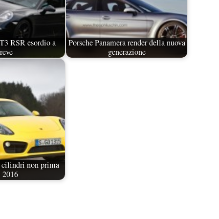
T3 RSR esordio a
Porsche Panamera render della nuova
reve
generazione
 cilindri non prima
l 2016