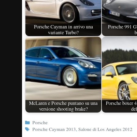
Porsche Cayman in arrivo una
Porsche 991 G
variante Turbo?
b
McLaren e Porsche puntano su una
Porsche boxer 4
versione shooting brake?
de
Categorie
Porsche
Tag
Porsche Cayman 2013
,
Salone di Los Angeles 2012