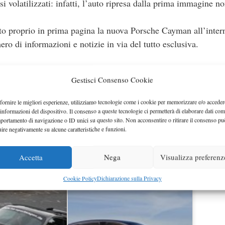
i volatilizzati: infatti, l’auto ripresa dalla prima immagine n
ato proprio in prima pagina la nuova Porsche Cayman all’inter
ro di informazioni e notizie in via del tutto esclusiva.
ERA’ A LOS ANGELES
Gestisci Consenso Cookie
ha rilasciato delle informazioni che riguardano entrambe le decl
fornire le migliori esperienze, utilizziamo tecnologie come i cookie per memorizzare e/o acceder
confronto al modello di cui raccolgono l’eredità.
 informazioni del dispositivo. Il consenso a queste tecnologie ci permetterà di elaborare dati com
portamento di navigazione o ID unici su questo sito. Non acconsentire o ritirare il consenso pu
trà contare su una potenza complessiva che arriva fino a 275 c
uire negativamente su alcune caratteristiche e funzioni.
otale fino a 325 cavalli.
Accetta
Nega
Visualizza preferenz
Cookie Policy
Dichiarazione sulla Privacy