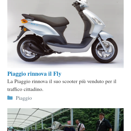
Piaggio rinnova il Fly
La Piaggio rinnova il suo scooter più venduto per il
traffico cittadino.
Categorie
Piaggio