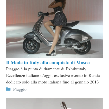
Il Made in Italy alla conquista di Mosca
Piaggio è la punta di diamante di Exhibititaly –
Eccellenze italiane d’oggi, esclusivo evento in Russia
dedicato solo alla moto italiana fino al gennaio 2013
Categorie
Piaggio