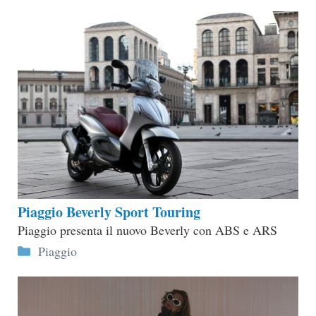
Piaggio Beverly Sport Touring
Piaggio presenta il nuovo Beverly con ABS e ARS
Categorie
Piaggio