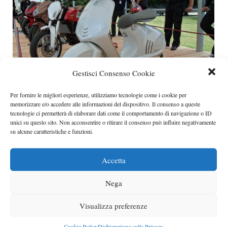
Gestisci Consenso Cookie
Per fornire le migliori esperienze, utilizziamo tecnologie come i cookie per
memorizzare e/o accedere alle informazioni del dispositivo. Il consenso a queste
tecnologie ci permetterà di elaborare dati come il comportamento di navigazione o ID
Nuova Vespa 3 valvole
unici su questo sito. Non acconsentire o ritirare il consenso può influire negativamente
su alcune caratteristiche e funzioni.
La Piaggio doterà nel 2013 la linea Vespa Quarantasei
del nuovo motore 3 valvole che promette ottime
Accetta
prestazioni.
Categorie
Piaggio
Nega
Visualizza preferenze
Cookie Policy
Dichiarazione sulla Privacy