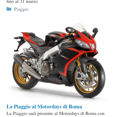
fino al 31 marzo
Categorie
Piaggio
La Piaggio al Motordays di Roma
La Piaggio sarà presente al Motordays di Roma con