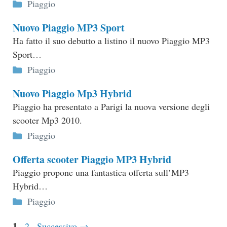
Categorie
Piaggio
Nuovo Piaggio MP3 Sport
Ha fatto il suo debutto a listino il nuovo Piaggio MP3
Sport…
Categorie
Piaggio
Nuovo Piaggio Mp3 Hybrid
Piaggio ha presentato a Parigi la nuova versione degli
scooter Mp3 2010.
Categorie
Piaggio
Offerta scooter Piaggio MP3 Hybrid
Piaggio propone una fantastica offerta sull’MP3
Hybrid…
Categorie
Piaggio
Pagina
1
Pagina
2
Successivo
→