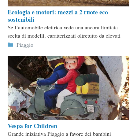
Ecologia e motori: mezzi a 2 ruote eco
sostenibili
Se l’automobile elettrica vede una ancora limitata
scelta di modelli, caratterizzati oltretutto da elevati
Categorie
Piaggio
Vespa for Children
Grande iniziativa Piaggio a favore dei bambini