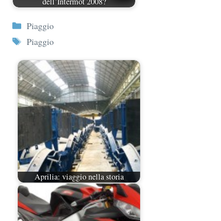
dell’Intermot 2008?
Categorie
Piaggio
Tag
Piaggio
Aprilia: viaggio nella storia