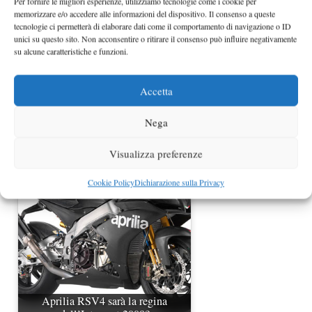
Per fornire le migliori esperienze, utilizziamo tecnologie come i cookie per
memorizzare e/o accedere alle informazioni del dispositivo. Il consenso a queste
tecnologie ci permetterà di elaborare dati come il comportamento di navigazione o ID
unici su questo sito. Non acconsentire o ritirare il consenso può influire negativamente
su alcune caratteristiche e funzioni.
Accetta
Nega
Aprilia RSV4 2013
Visualizza preferenze
Cookie Policy
Dichiarazione sulla Privacy
Aprilia RSV4 sarà la regina