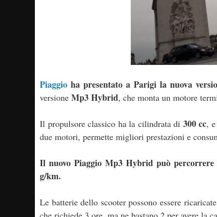
Piaggio
ha presentato a Parigi la nuova versi
Mp3 Hybrid
versione
, che monta un motore termi
300 cc
Il propulsore classico ha la cilindrata di
, 
due motori, permette migliori prestazioni e consum
Il nuovo Piaggio Mp3 Hybrid può percorrere f
g/km.
Le batterie dello scooter possono essere ricaricat
che richiede 3 ore, ma ne bastano 2 per avere la c