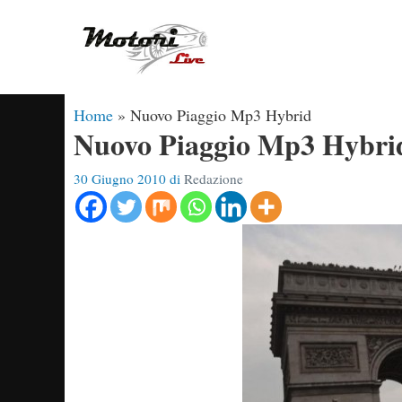
Vai
al
contenuto
Home
»
Nuovo Piaggio Mp3 Hybrid
Nuovo Piaggio Mp3 Hybri
30 Giugno 2010
di
Redazione