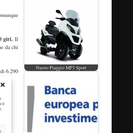
 comunque
 giri.
Il
he da chi
Nuovo Piaggio MP3 Sport
 di 6.290
e
e il
ò
e