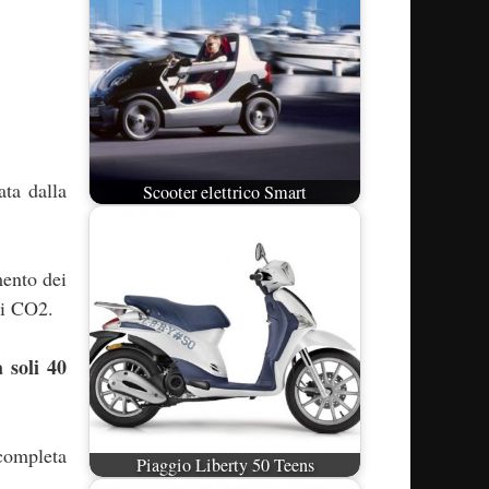
ata dalla
Scooter elettrico Smart
mento dei
di CO2.
 soli 40
 completa
Piaggio Liberty 50 Teens