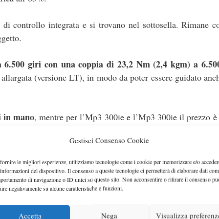
ca di controllo integrata e si trovano nel sottosella. Rimane
ggetto.
 6.500 giri con una coppia di 23,2 Nm (2,4 kgm) a 6.500
allargata (versione LT), in modo da poter essere guidato anc
i in mano
, mentre per l’Mp3 300ie e l’Mp3 300ie il prezzo è
Gestisci Consenso Cookie
fornire le migliori esperienze, utilizziamo tecnologie come i cookie per memorizzare e/o acceder
 informazioni del dispositivo. Il consenso a queste tecnologie ci permetterà di elaborare dati com
portamento di navigazione o ID unici su questo sito. Non acconsentire o ritirare il consenso pu
uire negativamente su alcune caratteristiche e funzioni.
Accetta
Nega
Visualizza preferenz