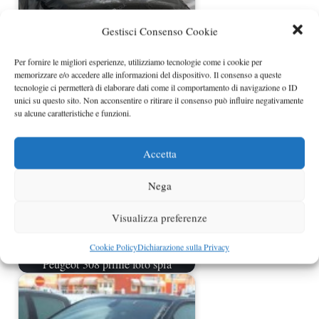
Gestisci Consenso Cookie
Per fornire le migliori esperienze, utilizziamo tecnologie come i cookie per
memorizzare e/o accedere alle informazioni del dispositivo. Il consenso a queste
Peugeot 508 foto spia
tecnologie ci permetterà di elaborare dati come il comportamento di navigazione o ID
unici su questo sito. Non acconsentire o ritirare il consenso può influire negativamente
su alcune caratteristiche e funzioni.
Accetta
Nega
Visualizza preferenze
Cookie Policy
Dichiarazione sulla Privacy
Peugeot 308 prime foto spia