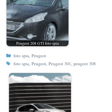
Peugeot 208 GTI foto spia
Categorie
foto spia
,
Peugeot
Tag
foto spia
,
Peugeot
,
Peugeot 301
,
peugeot 308