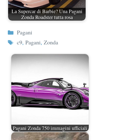
La Supercar di Barbie? Una Pagani
Zonda Roadster tutta rosa
Categorie
Pagani
Tag
c9
,
Pagani
,
Zonda
Pagani Zonda 750 immagini ufficiali