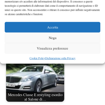
memorizzare e/o accedere alle informazioni del dispositivo. Il consenso a queste
tecnologie ci permetterà di elaborare dati come il comportamento di navigazione o ID
unici su questo sito. Non acconsentire o ritirare il consenso può influire negativamente
su alcune caratteristiche e funzioni.
Accetta
Maserati Quattroporte 2013 nuove
Nega
foto spia
Visualizza preferenze
Cookie Policy
Dichiarazione sulla Privacy
Mercedes Classe E restyling esordio
al Salone di…