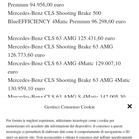
Premium 94.956,00 euro
Mercedes-Benz CLS Shooting Brake 500
BlueEFFICIENCY 4Matic Premium 96.298,00 euro
Mercedes-Benz CLS 63 AMG 125.431,60 euro
Mercedes-Benz CLS Shooting Brake 63 AMG
126.773,60 euro
Mercedes-Benz CLS 63 AMG 4Matic 129.007,10
euro
Mercedes-Benz CLS Shooting Brake 63 AMG 4Matic
130.959,10 euro
Mercedes-Benz CLS 63 AMG S 4Matic 142.005,30
euro
Gestisci Consenso Cookie
Mercedes-Benz CLS Shooting Brake 63 AMG S
Per fornire le migliori esperienze, utilizziamo tecnologie come i cookie per
4Matic 143.957,30 euro
memorizzare e/o accedere alle informazioni del dispositivo. Il consenso a queste
tecnologie ci permetterà di elaborare dati come il comportamento di navigazione o ID
unici su questo sito. Non acconsentire o ritirare il consenso può influire negativamente