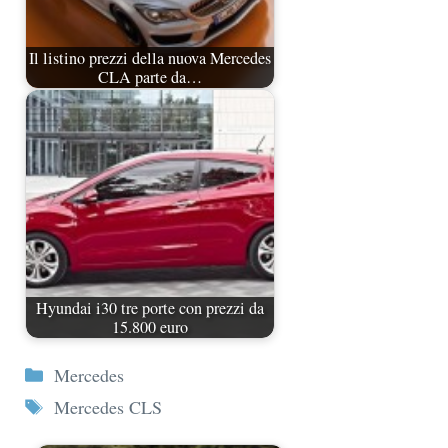
Il listino prezzi della nuova Mercedes
CLA parte da…
Hyundai i30 tre porte con prezzi da
15.800 euro
Categorie
Mercedes
Tag
Mercedes CLS