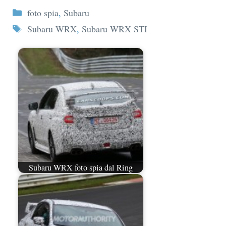
Categorie
foto spia
,
Subaru
Tag
Subaru WRX
,
Subaru WRX STI
Subaru WRX foto spia dal Ring