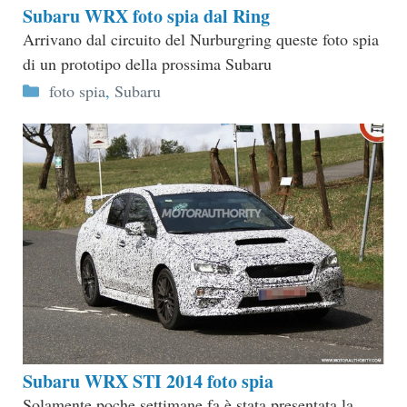
Subaru WRX foto spia dal Ring
Arrivano dal circuito del Nurburgring queste foto spia
di un prototipo della prossima Subaru
Categorie
foto spia
,
Subaru
Subaru WRX STI 2014 foto spia
Solamente poche settimane fa è stata presentata la