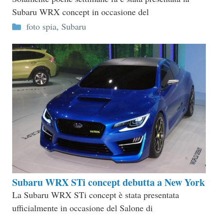
Subaru WRX concept in occasione del
Categorie
foto spia
,
Subaru
Subaru WRX STi concept debutta a New York
La Subaru WRX STi concept è stata presentata
ufficialmente in occasione del Salone di