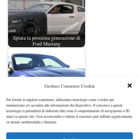
Spiata la prossima generazione di
Ford Mustang
Gestisci Consenso Cookie
Per fornire le migliori esperienze, utilizziamo tecnologie come i cookie per
memorizzare e/o accedere alle informazioni del dispositivo. Il consenso a queste
tecnologie ci permetterà di elaborare dati come il comportamento di navigazione o ID
unici su questo sito. Non acconsentire o ritirare il consenso può influire negativamente
Ford Mustang GT V8 5.0 412 CV
su alcune caratteristiche e funzioni.