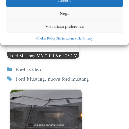
Accetta
Nega
Visualizza preferenze
Cookie Policy
Dichiarazione sulla Privacy
Ford Mustang MY 2011 V6 305 CV
Categorie
Ford
,
Video
Tag
Ford Mustang
,
nuova ford mustang