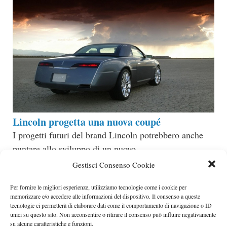
Lincoln progetta una nuova coupé
I progetti futuri del brand Lincoln potrebbero anche
puntare allo sviluppo di un nuovo
Categorie
Ford
Gestisci Consenso Cookie
Per fornire le migliori esperienze, utilizziamo tecnologie come i cookie per
memorizzare e/o accedere alle informazioni del dispositivo. Il consenso a queste
tecnologie ci permetterà di elaborare dati come il comportamento di navigazione o ID
unici su questo sito. Non acconsentire o ritirare il consenso può influire negativamente
su alcune caratteristiche e funzioni.