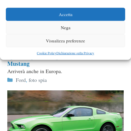
Accetta
Nega
Visualizza preferenze
Cookie Policy
Dichiarazione sulla Privacy
Spiata la prossima generazione di Ford
Mustang
Arriverà anche in Europa.
Categorie
Ford
,
foto spia