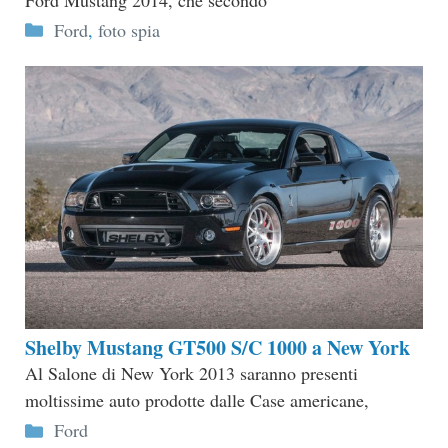
Ford Mustang 2014, che secondo
Categorie
Ford
,
foto spia
Shelby Mustang GT500 S/C 1000 a New York
Al Salone di New York 2013 saranno presenti
moltissime auto prodotte dalle Case americane,
Categorie
Ford