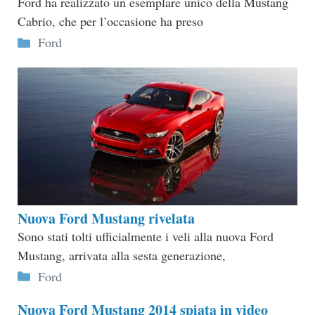
Ford ha realizzato un esemplare unico della Mustang
Cabrio, che per l’occasione ha preso
Categorie
Ford
Nuova Ford Mustang rivelata
Sono stati tolti ufficialmente i veli alla nuova Ford
Mustang, arrivata alla sesta generazione,
Categorie
Ford
Nuova Ford Mustang 2014 spiata in video