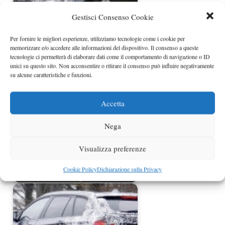
Gestisci Consenso Cookie
Per fornire le migliori esperienze, utilizziamo tecnologie come i cookie per
BMW Serie 5 Touring restyling
memorizzare e/o accedere alle informazioni del dispositivo. Il consenso a queste
nuove foto spia
tecnologie ci permetterà di elaborare dati come il comportamento di navigazione o ID
unici su questo sito. Non acconsentire o ritirare il consenso può influire negativamente
su alcune caratteristiche e funzioni.
Accetta
Nega
Visualizza preferenze
Nuova BMW X3 2011 foto spia e
Cookie Policy
Dichiarazione sulla Privacy
dettagli