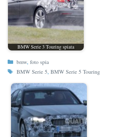
BMW Serie 3 Touring spiata
Categorie
bmw
,
foto spia
Tag
BMW Serie 5
,
BMW Serie 5 Touring