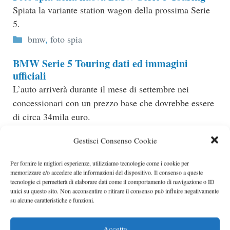
Spiata la variante station wagon della prossima Serie
5.
Categorie
bmw
,
foto spia
BMW Serie 5 Touring dati ed immagini
ufficiali
L’auto arriverà durante il mese di settembre nei
concessionari con un prezzo base che dovrebbe essere
di circa 34mila euro.
Categorie
bmw
Gestisci Consenso Cookie
Per fornire le migliori esperienze, utilizziamo tecnologie come i cookie per
memorizzare e/o accedere alle informazioni del dispositivo. Il consenso a queste
tecnologie ci permetterà di elaborare dati come il comportamento di navigazione o ID
unici su questo sito. Non acconsentire o ritirare il consenso può influire negativamente
su alcune caratteristiche e funzioni.
Accetta