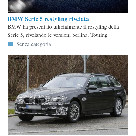
BMW Serie 5 restyling rivelata
BMW ha presentato ufficialmente il restyling della
Serie 5, rivelando le versioni berlina, Touring
Categorie
Senza categoria