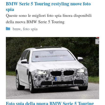
BMW Serie 5 Touring restyling nuove foto
spia
Queste sono le migliori foto spia finora disponibili
della nuova BMW Serie 5 Touring
Categorie
bmw
,
foto spia
Foto spia della nuova BMW Serie 5 Touring