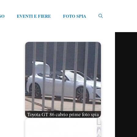
NO
EVENTI E FIERE
FOTO SPIA
Toyota GT 86 cabrio prime foto spia