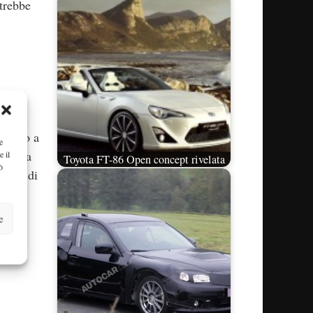
trebbe
 due
i
o anno a
e
oltre a
e il
Toyota FT-86 Open concept rivelata
ò
ue studi
e