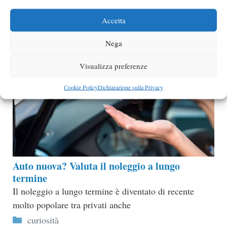
Accetta
Nega
Visualizza preferenze
Cookie Policy
Dichiarazione sulla Privacy
Auto nuova? Valuta il noleggio a lungo
termine
Il noleggio a lungo termine è diventato di recente
molto popolare tra privati anche
Categorie
curiosità