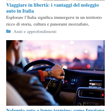
Viaggiare in libertà: i vantaggi del noleggio
auto in Italia
Esplorare l’Italia significa immergersi in un territorio
ricco di storia, cultura e panorami mozzafiato,
Categorie
Aiuti e approfondimenti
Noleggio auto a lungo termine: come funziona