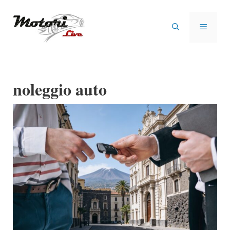
Vai
al
MENU
contenuto
noleggio auto