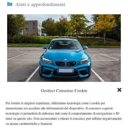
Categorie
Aiuti e approfondimenti
Gestisci Consenso Cookie
I vantaggi che non ti aspettavi del noleggio a
lungo termine
Per fornire le migliori esperienze, utilizziamo tecnologie come i cookie per
memorizzare e/o accedere alle informazioni del dispositivo. Il consenso a queste
Il noleggio a lungo termine è una pratica sempre più
tecnologie ci permetterà di elaborare dati come il comportamento di navigazione o ID
diffusa anche tra i
unici su questo sito. Non acconsentire o ritirare il consenso può influire negativamente
su alcune caratteristiche e funzioni.
Categorie
accessori auto