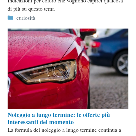
Indicazioni per coloro che vogliono capirci qualcosa
di più su questo tema
Categorie
curiosità
Noleggio a lungo termine: le offerte più
interessanti del momento
La formula del noleggio a lungo termine continua a