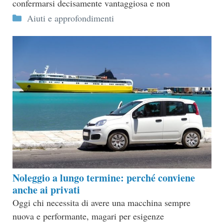
confermarsi decisamente vantaggiosa e non
Categorie
Aiuti e approfondimenti
Noleggio a lungo termine: perché conviene
anche ai privati
Oggi chi necessita di avere una macchina sempre
nuova e performante, magari per esigenze